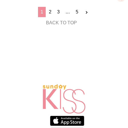
1
2
3
…
5
BACK TO TOP