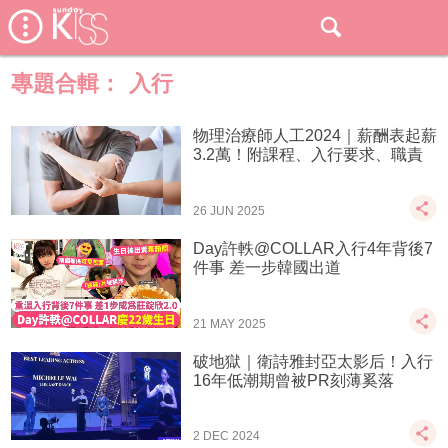
專題合輯：
入行
物理治療師人工2024｜薪酬表起薪
3.2萬！附課程、入行要求、職責
26 JUN 2025
Day許軼@COLLAR入行4年背後7
件事 差一步韓國出道
21 MAY 2025
破地獄｜衛詩雅封亞太影后！入行
16年低潮期曾被PR刻薄奚落
2 DEC 2024