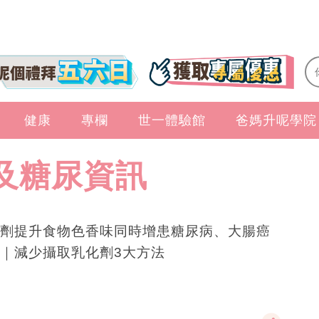
健康
專欄
世一體驗館
爸媽升呢學院
及糖尿資訊
劑提升食物色香味同時增患糖尿病、大腸癌
｜減少攝取乳化劑3大方法