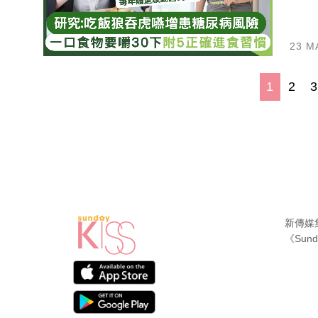
23 M
1
2
新傳媒
《Sund