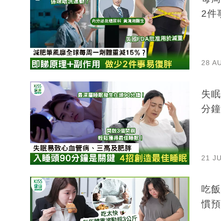
2件
28 A
失眠
分鐘
21 J
吃飯
慣預