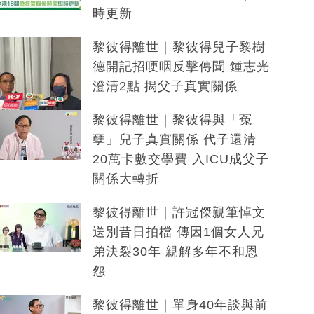
時更新
黎彼得離世｜黎彼得兒子黎樹
德開記招哽咽反擊傳聞 鍾志光
澄清2點 揭父子真實關係
黎彼得離世｜黎彼得與「冤
孽」兒子真實關係 代子還清
20萬卡數交學費 入ICU成父子
關係大轉折
黎彼得離世｜許冠傑親筆悼文
送別昔日拍檔 傳因1個女人兄
弟決裂30年 親解多年不和恩
怨
黎彼得離世｜單身40年談與前