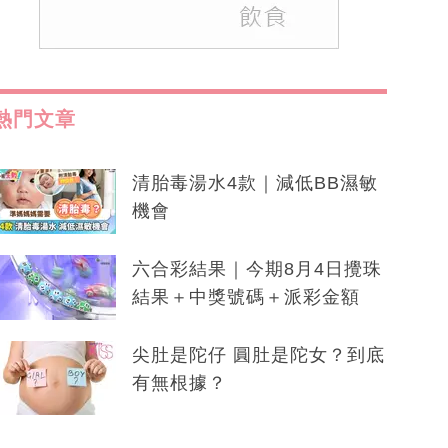
熱門文章
清胎毒湯水4款｜減低BB濕敏
機會
六合彩結果｜今期8月4日攪珠
結果＋中獎號碼＋派彩金額
尖肚是陀仔 圓肚是陀女？到底
有無根據？