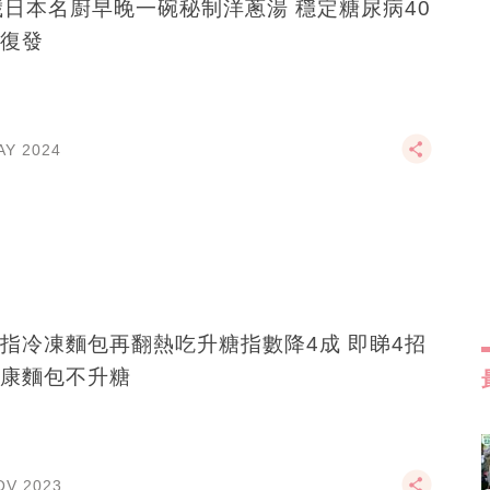
歲日本名廚早晚一碗秘制洋蔥湯 穩定糖尿病40
復發
AY 2024
指冷凍麵包再翻熱吃升糖指數降4成 即睇4招
康麵包不升糖
OV 2023