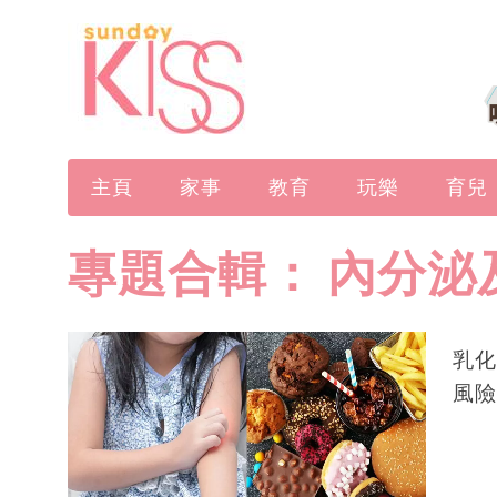
主頁
家事
教育
玩樂
育兒
專題合輯：
內分泌
乳化
風險