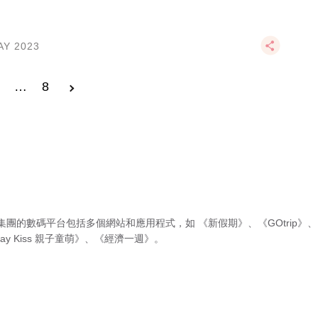
AY 2023
3
…
8
集團的數碼平台包括多個網站和應用程式，如
《新假期》
、
《GOtrip》
、
ay Kiss 親子童萌》
、
《經濟一週》
。