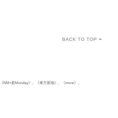
BACK TO TOP
《NM+新Monday》
、
《東方新地》
、
《more》
、