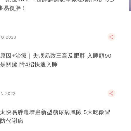
事易復胖！
UG 2023
原因+治療｜失眠易致三高及肥胖 入睡頭90
是關鍵 附4招快速入睡
UN 2023
太快易胖還增患新型糖尿病風險 5大吃飯習
防代謝病