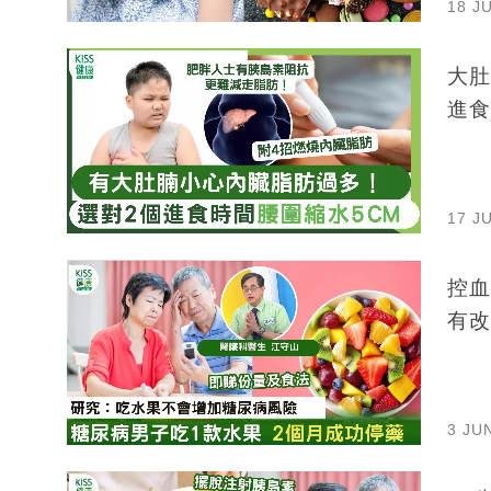
18 J
大肚
進食
17 J
控血
有改
3 JU