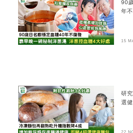
90
年不
15 M
研究
選健
22 N