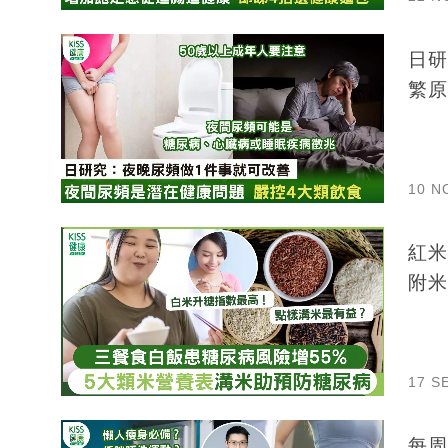
日研
繁原
10 N
紅米
附米
17 S
每周