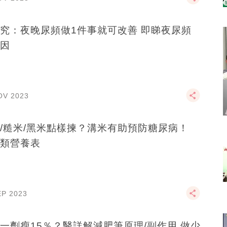
究：夜晚尿頻做1件事就可改善 即睇夜尿頻
因
OV 2023
/糙米/黑米點樣揀？溝米有助預防糖尿病！
類營養表
EP 2023
一劑瘦15％？醫詳解減肥筆原理/副作用 做少