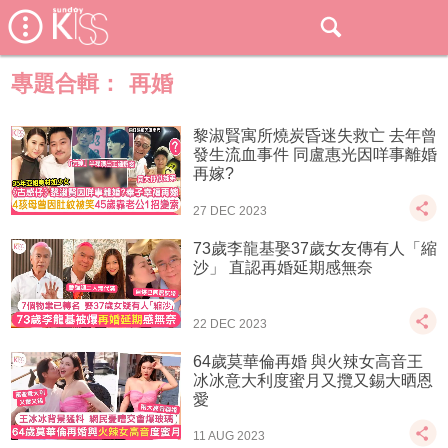
專題合輯：
再婚
黎淑賢寓所燒炭昏迷失救亡 去年曾
發生流血事件 同盧惠光因咩事離婚
再嫁?
27 DEC 2023
73歲李龍基娶37歲女友傳有人「縮
沙」 直認再婚延期感無奈
22 DEC 2023
64歲莫華倫再婚 與火辣女高音王
冰冰意大利度蜜月又攬又錫大晒恩
愛
11 AUG 2023