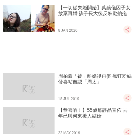
【一切從失婚開始】葉蘊儀因子女
放棄再婚 孩子長大後反鼓勵拍拖
8 JAN 2020
周柏豪「被」離婚後再娶 瘋狂粉絲
發喜帖自認「周太」
18 JUL 2019
【恭喜哂！】55歲翁靜晶宣佈 去
年已與何東後人結婚
22 MAY 2019