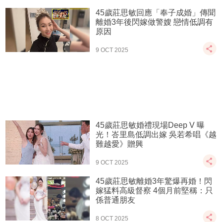
45歲莊思敏回應「奉子成婚」傳聞
離婚3年後閃嫁做警嫂 戀情低調有
原因
9 OCT 2025
45歲莊思敏婚禮現場Deep V 曝
光！峇里島低調出嫁 吳若希唱《越
難越愛》贈興
9 OCT 2025
45歲莊思敏離婚3年驚爆再婚！閃
嫁猛料高級督察 4個月前堅稱：只
係普通朋友
8 OCT 2025