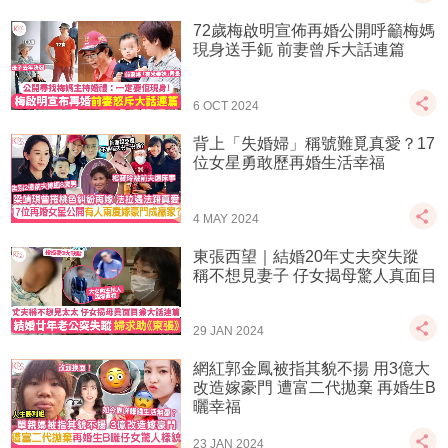
72歲梅啟明宣佈再婚公開呼籲梅媽
現身送手鈪 前妻曾斥大話連篇
6 OCT 2024
背上「失婚婦」稱號難覓真愛？17
位女星勇敢歷再婚生活幸福
4 MAY 2024
東張西望｜結婚20年丈夫突失蹤
稱不想見妻子 仔女揭母驚人真面目
29 JAN 2024
網紅郭金鳳被指其貌不揚 用3億大
改造嫁豪門 遭富二代拋棄 再婚生B
曬幸福
23 JAN 2024