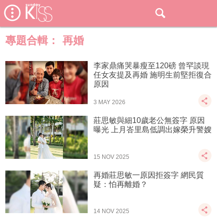
專題合輯：
再婚
李家鼎痛哭暴瘦至120磅 曾罕談現
任女友提及再婚 施明生前堅拒復合
原因
3 MAY 2026
莊思敏與細10歲老公無簽字 原因
曝光 上月峇里島低調出嫁榮升警嫂
15 NOV 2025
再婚莊思敏一原因拒簽字 網民質
疑：怕再離婚？
14 NOV 2025