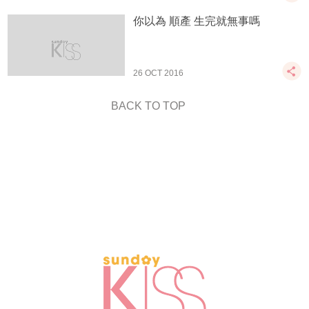
你以為 順產 生完就無事嗎
26 OCT 2016
BACK TO TOP