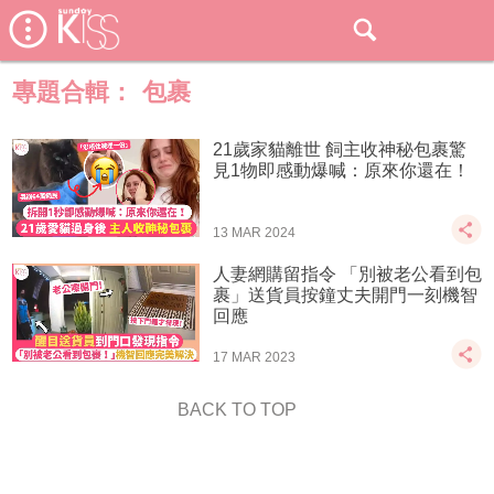
專題合輯：
包裹
21歲家貓離世 飼主收神秘包裹驚
見1物即感動爆喊：原來你還在！
13 MAR 2024
人妻網購留指令 「別被老公看到包
裹」送貨員按鐘丈夫開門一刻機智
回應
17 MAR 2023
BACK TO TOP