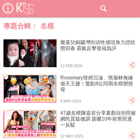
專題合輯：
名模
樂基兒銅鑼灣街頭性感現身力證狀
態回春 霸氣反擊發福負評
13 FEB 2026
Rosemary曾經沉淪、熊黛林無緣
做天王嫂！盤點8位同期名模變慈
母
9 MAY 2024
47歲名模陳嘉容分享素顏自拍照被
網民質疑微調 親曬10年前舊照逐
一反駁
12 MAY 2023