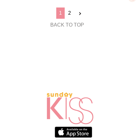
1
2
BACK TO TOP