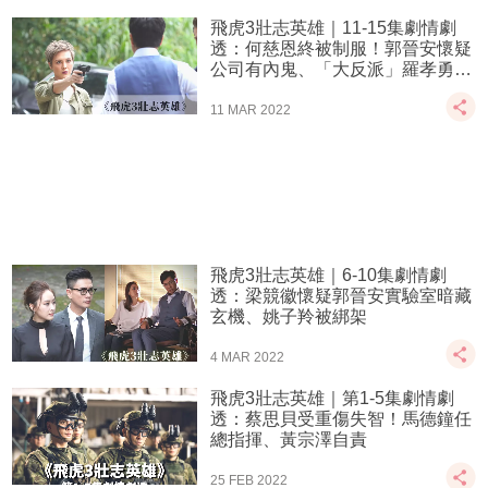
飛虎3壯志英雄｜11-15集劇情劇
透：何慈恩終被制服！郭晉安懷疑
公司有內鬼、「大反派」羅孝勇出
現
11 MAR 2022
飛虎3壯志英雄｜6-10集劇情劇
透：梁競徽懷疑郭晉安實驗室暗藏
玄機、姚子羚被綁架
4 MAR 2022
飛虎3壯志英雄｜第1-5集劇情劇
透：蔡思貝受重傷失智！馬德鐘任
總指揮、黃宗澤自責
25 FEB 2022