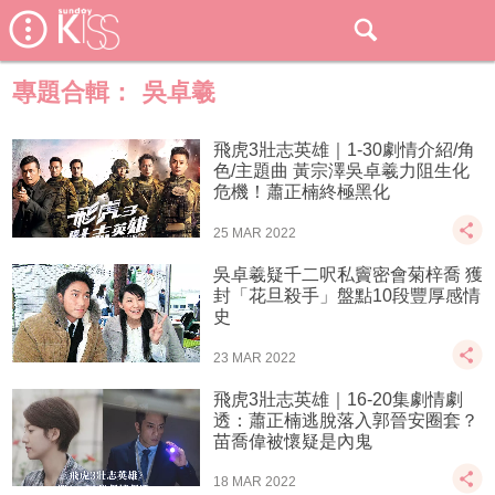
專題合輯：
吳卓羲
飛虎3壯志英雄｜1-30劇情介紹/角
色/主題曲 黃宗澤吳卓羲力阻生化
危機！蕭正楠終極黑化
25 MAR 2022
吳卓羲疑千二呎私竇密會菊梓喬 獲
封「花旦殺手」盤點10段豐厚感情
史
23 MAR 2022
飛虎3壯志英雄｜16-20集劇情劇
透：蕭正楠逃脫落入郭晉安圈套？
苗喬偉被懷疑是內鬼
18 MAR 2022