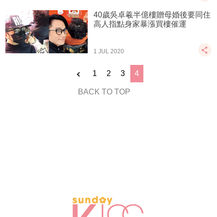
40歲吳卓羲半億樓贈母婚後要同住
高人指點身家暴漲買樓催運
1 JUL 2020
1
2
3
4
BACK TO TOP