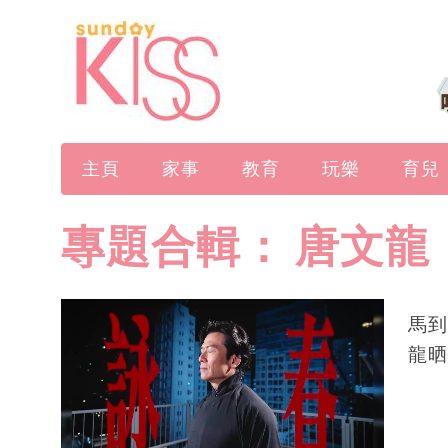
主頁
家事
教育
玩樂
育兒
專題合輯：
唐文龍
馬到
龍晒