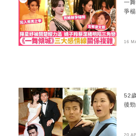
一舞
爭楊
16 M
52
後勁
20 A