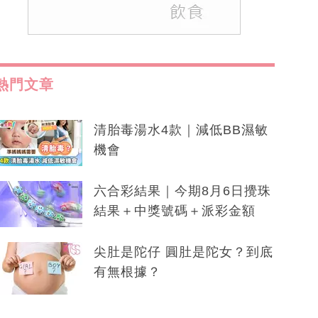
熱門文章
清胎毒湯水4款｜減低BB濕敏
機會
六合彩結果｜今期8月6日攪珠
結果＋中獎號碼＋派彩金額
尖肚是陀仔 圓肚是陀女？到底
有無根據？