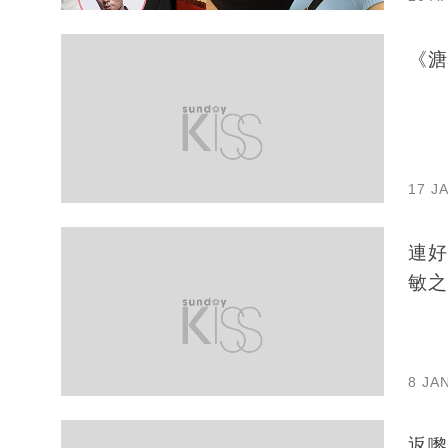
《溏
17 J
連好
敏之
8 JA
返嚟