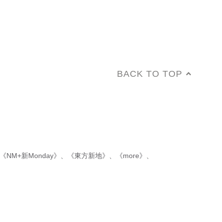
BACK TO TOP
《NM+新Monday》
、
《東方新地》
、
《more》
、