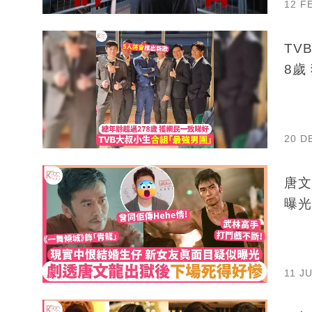
12 F
TV
8歲
20 D
唐文龍53
曝光
11 J