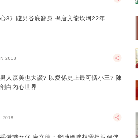
心3》賤男谷底翻身 揭唐文龍坎坷22年
AN 2018
男人森美也大讚? 以愛係史上最可憐小三? 陳
剖白內心世界
N 2018
香港識女仔 唐文龍：爹哋媽咪想我搵返個伴