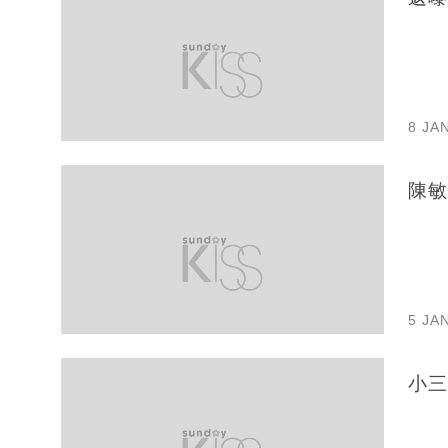
8 JA
陳敏
5 JA
小三