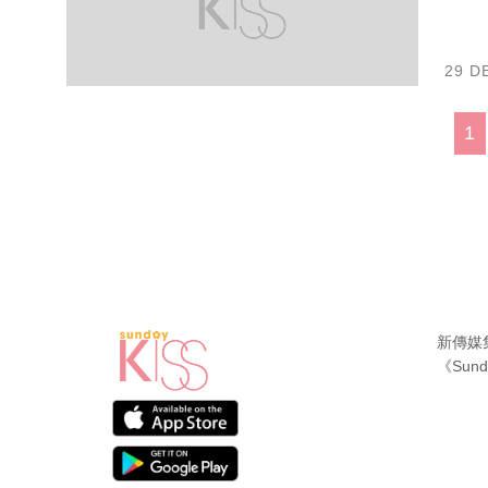
29 D
1
新傳媒
《Sund