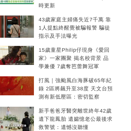
時更新
43歲家庭主婦痛失近7千萬 靠
1人提點終醒覺被騙報警 騙徒
指示及手法曝光
15歲童星Philip仔現身《愛回
家》一家團聚 揭名校背景 品
學兼優 7歲奪芭蕾舞冠軍
打風｜強颱風白海豚破65年紀
錄 2區將飆升至38度 天文台預
測有新低壓區：密切監察
新手爸爸牙醫突離世終年42歲
遺下龍鳳胎 遺孀憶老公最後求
救警號：遺憾沒聽懂