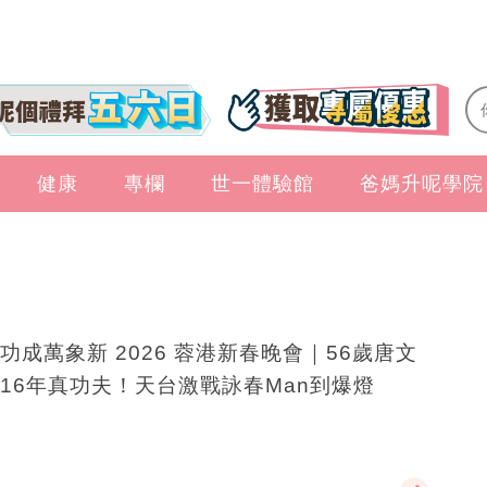
健康
專欄
世一體驗館
爸媽升呢學院
功成萬象新 2026 蓉港新春晚會｜56歲唐文
16年真功夫！天台激戰詠春Man到爆燈