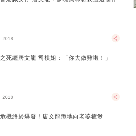
N 2018
之死纏唐文龍 司棋姐：「你去做雞啦！」
N 2018
危機終於爆發！唐文龍跪地向老婆箍煲