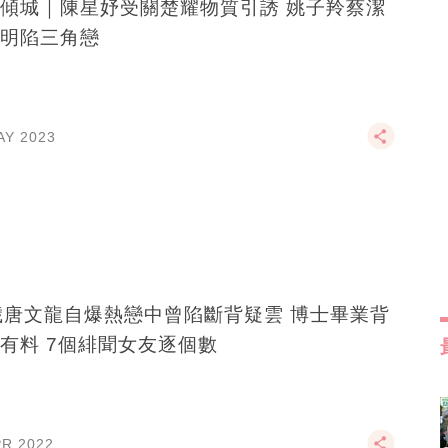
傾城｜陳星妤受關楚耀物質引誘 姚子羚蔡潔
明陷三角戀
AY 2023
歲唐文龍自爆熱戀中曾陷斷背疑雲 博士畢業背
有料 7個緋聞女友逐個數
PR 2022