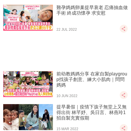
難孕媽媽卵巢提早衰老 忍痛抽血做
手術 終成功懷孕 求安慰
22 JUL 2022
前幼教媽媽分享 在家自製playgrou
p找孩子創意、練大小肌肉｜問問
媽媽
10 JUN 2022
提早暑假｜疫情下孩子無堂上又無
得出街 林芊妤、吳日言、林燕玲1
招自製充實假期
15 MAR 2022