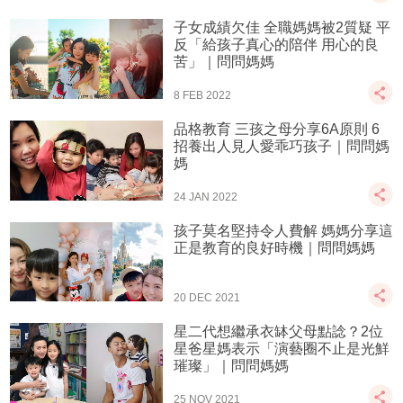
子女成績欠佳 全職媽媽被2質疑 平
反「給孩子真心的陪伴 用心的良
苦」｜問問媽媽
8 FEB 2022
品格教育 三孩之母分享6A原則 6
招養出人見人愛乖巧孩子｜問問媽
媽
24 JAN 2022
孩子莫名堅持令人費解 媽媽分享這
正是教育的良好時機｜問問媽媽
20 DEC 2021
星二代想繼承衣缽父母點諗？2位
星爸星媽表示「演藝圈不止是光鮮
璀璨」｜問問媽媽
25 NOV 2021