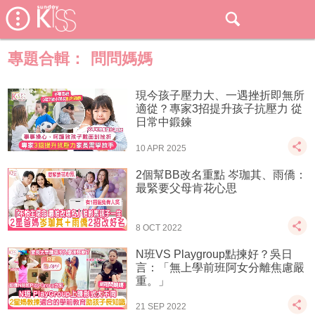
專題合輯：
問問媽媽
現今孩子壓力大、一遇挫折即無所
適從？專家3招提升孩子抗壓力 從
日常中鍛鍊
10 APR 2025
2個幫BB改名重點 岑珈其、雨僑：
最緊要父母肯花心思
8 OCT 2022
N班VS Playgroup點揀好？吳日
言：「無上學前班阿女分離焦慮嚴
重。」
21 SEP 2022