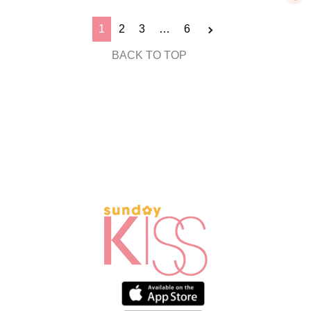
1
2
3
…
6
BACK TO TOP