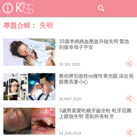
專題合輯：
失明
33週準媽媽血壓急升險失明 緊急
剖腹幸母子平安
28 JUL 2020
教你辨別急性vs慢性青光眼 深近視
眼壓高要小心
20 MAY 2020
3歲男童愛吃糖牙齒全蛀 蛀牙惡菌
上眼險失明 需剝所有蛀牙
14 JUN 2019