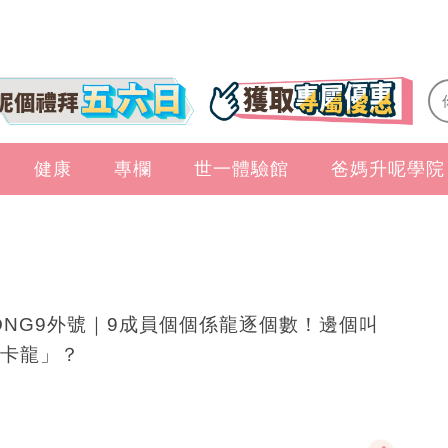
健康
專欄
世一體驗館
爸媽升呢學院
ONG9外號｜9成員個個係龍逐個數！邊個叫
卡龍」？