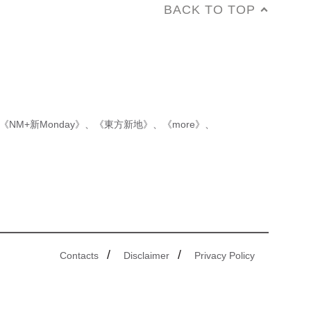
BACK TO TOP
《NM+新Monday》
、
《東方新地》
、
《more》
、
/
/
Contacts
Disclaimer
Privacy Policy