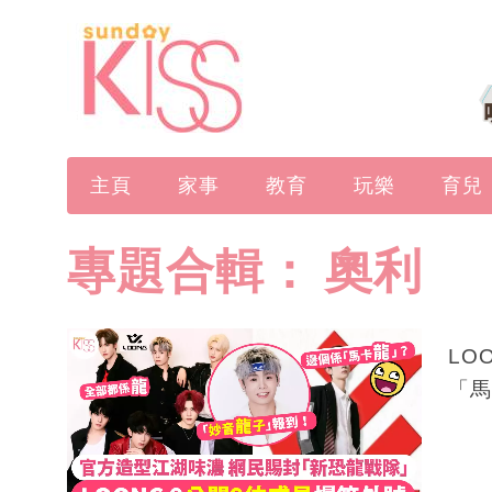
主頁
家事
教育
玩樂
育兒
專題合輯：
奧利
LO
「馬