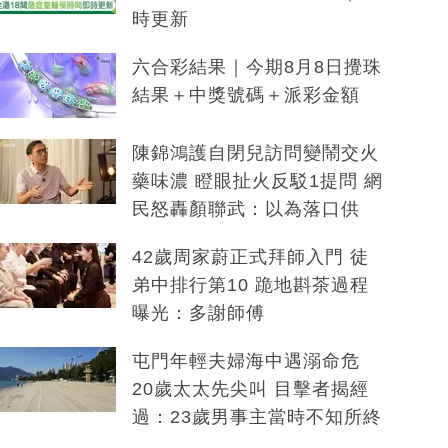
時更新
六合彩結果｜今期8月8日攪珠
結果＋中獎號碼＋派彩金額
陳錦鴻護自閉兒訪問變鬧交火
藥味濃 瞪眼扯火反駁1提問 網
民怒轟顏聯武：以為落口供
42歲周家蔚正式拜師入門 徒
弟中排行第10 跪地斟茶過程
曝光：多謝師傅
屯門年輕夫婦海中遇溺命危
20歲太太先尖叫 目擊者揭經
過：23歲男事主當時不知所終