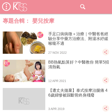
專題合輯：
嬰兒按摩
手足口病病徵＋治療｜中醫爸爸經
驗分享中藥方治療法、附湯水紓緩
喉嚨不適
27 NOV 2022
BB熱氣點算好？中醫教你 簡單5招
清熱氣
12 APR 2021
【遭丈夫拋棄】泰式按摩治腿痛 4
6歲婦慘被踩斷骨終身殘廢
3 APR 2019