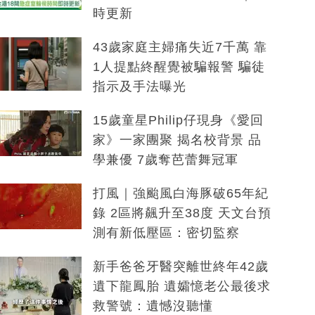
時更新
43歲家庭主婦痛失近7千萬 靠
1人提點終醒覺被騙報警 騙徒
指示及手法曝光
15歲童星Philip仔現身《愛回
家》一家團聚 揭名校背景 品
學兼優 7歲奪芭蕾舞冠軍
打風｜強颱風白海豚破65年紀
錄 2區將飆升至38度 天文台預
測有新低壓區：密切監察
新手爸爸牙醫突離世終年42歲
遺下龍鳳胎 遺孀憶老公最後求
救警號：遺憾沒聽懂