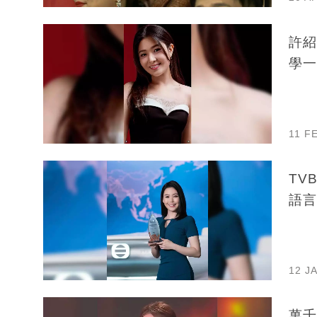
許紹
學一
11 F
TV
語言
12 J
萬千