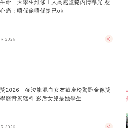
生命｜大學生維修工人高處墮斃內情曝光 惹
心痛：唔係偷唔係搶已ok
PR 2026
獎2026｜麥浚龍混血女友戴庚玲驚艷金像獎
學歷背景猛料 影后女兒是她學生
PR 2026