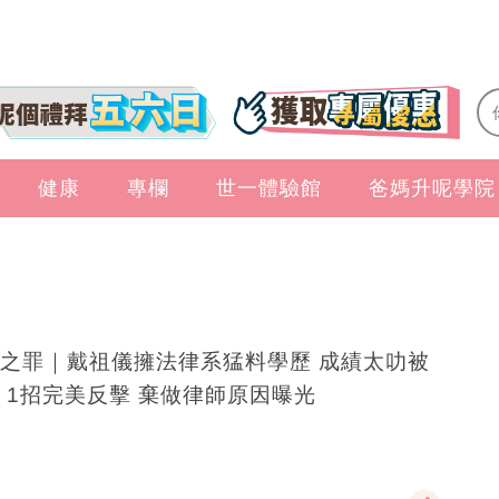
健康
專欄
世一體驗館
爸媽升呢學院
之罪｜戴祖儀擁法律系猛料學歷 成績太叻被
 1招完美反擊 棄做律師原因曝光