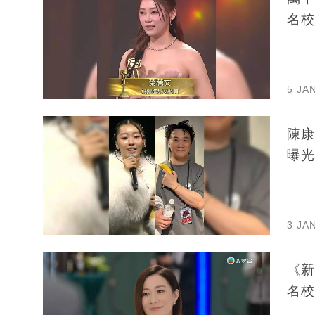
名校
5 JA
陳康
曝光
3 JA
《新
名校