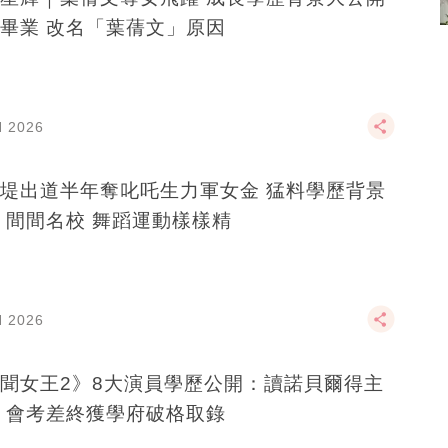
畢業 改名「葉蒨文」原因
N 2026
堤出道半年奪叱吒生力軍女金 猛料學歷背景
 間間名校 舞蹈運動樣樣精
N 2026
聞女王2》8大演員學歷公開：讀諾貝爾得主
 會考差終獲學府破格取錄