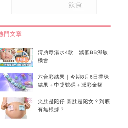
熱門文章
清胎毒湯水4款｜減低BB濕敏
機會
六合彩結果｜今期8月6日攪珠
結果＋中獎號碼＋派彩金額
尖肚是陀仔 圓肚是陀女？到底
有無根據？