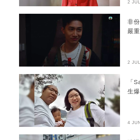
2 JU
非份
嚴重
2 JU
「S
生爆
4 JU