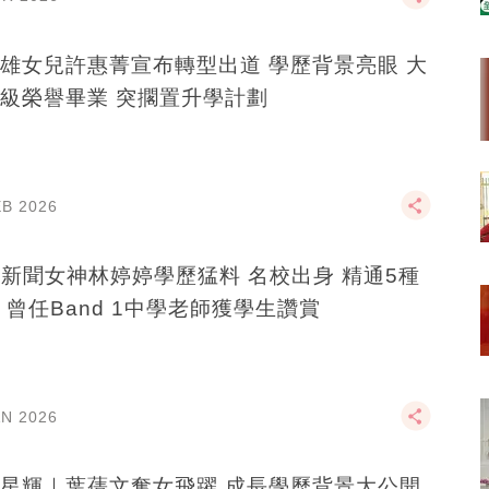
雄女兒許惠菁宣布轉型出道 學歷背景亮眼 大
級榮譽畢業 突擱置升學計劃
EB 2026
B新聞女神林婷婷學歷猛料 名校出身 精通5種
 曾任Band 1中學老師獲學生讚賞
AN 2026
星輝｜葉蒨文奪女飛躍 成長學歷背景大公開