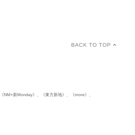
BACK TO TOP
《NM+新Monday》
、
《東方新地》
、
《more》
、