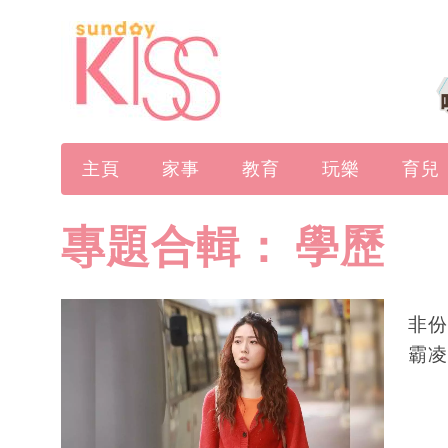
主頁
家事
教育
玩樂
育兒
專題合輯：
學歷
非份
霸凌