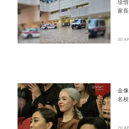
珍惜
家長
30 A
金像
名校
20 A