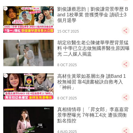
劉俊謙蔡思韵｜劉俊謙背景學歷 B
and 1校畢業 曾獲獎學金 讀碩士3
個月退學
15 OCT 2025
胡定欣醫生老公陳健華學歷背景猛
料 中學已立志做無國界醫生原因曝
光 二人媒人揭盅
8 OCT 2025
高材生黃翠如基層出身 讀Band 1
校無補習 靠4讀書秘訣自救考入
「神科」
8 OCT 2025
真相猜情尋｜「昇女郎」李嘉嘉背
景學歷曝光 7年轉工4次 遭張潤衡
點名指控
4 AUG 2025