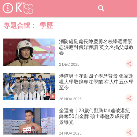
專題合輯：
學歷
消防處副處長陳慶勇名校學霸背景
忍淚應對傳媒獲讚 英文名揭父母教
養
2 DEC 2025
港隊男子花劍四子學歷背景 張家朗
獲大學取錄專注學業 有人中五休學
至今
26 NOV 2025
全運會｜28歲何甄陶Ian連破港紀
錄奪50自金牌 碩士學歷及成長背
景曝光
24 NOV 2025