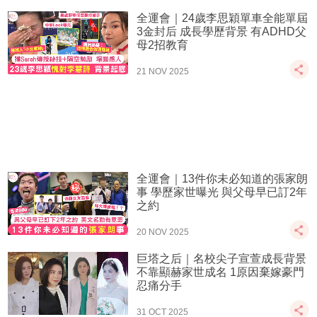
全運會｜24歲李思穎單車全能單屆
3金封后 成長學歷背景 有ADHD父
母2招教育
21 NOV 2025
全運會｜13件你未必知道的張家朗
事 學歷家世曝光 與父母早已訂2年
之約
20 NOV 2025
巨塔之后｜名校尖子宣萱成長背景
不靠顯赫家世成名 1原因棄嫁豪門
忍痛分手
31 OCT 2025