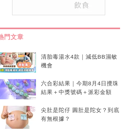
熱門文章
清胎毒湯水4款｜減低BB濕敏
機會
六合彩結果｜今期8月4日攪珠
結果＋中獎號碼＋派彩金額
尖肚是陀仔 圓肚是陀女？到底
有無根據？