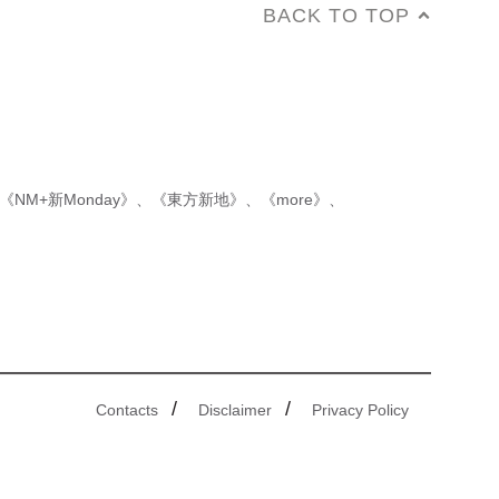
BACK TO TOP
《NM+新Monday》
、
《東方新地》
、
《more》
、
/
/
Contacts
Disclaimer
Privacy Policy