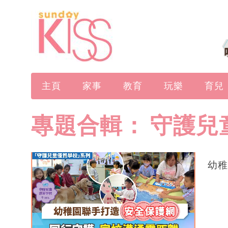
主頁
家事
教育
玩樂
育兒
專題合輯：
守護兒
幼稚