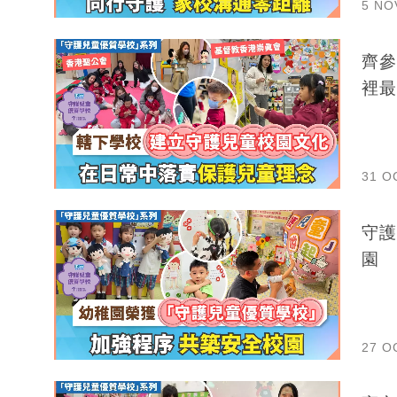
5 NO
齊參
裡最
31 O
守護
園
27 O