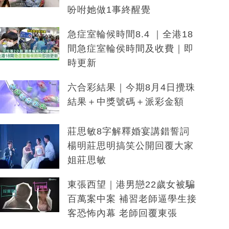
吩咐她做1事終醒覺
急症室輪候時間8.4 ｜全港18
間急症室輪侯時間及收費｜即
時更新
六合彩結果｜今期8月4日攪珠
結果＋中獎號碼＋派彩金額
莊思敏8字解釋婚宴講錯誓詞
楊明莊思明搞笑公開回覆大家
姐莊思敏
東張西望｜港男戀22歲女被騙
百萬案中案 補習老師逼學生接
客恐怖內幕 老師回覆東張