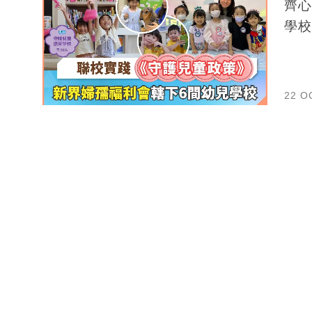
齊心
學校
22 O