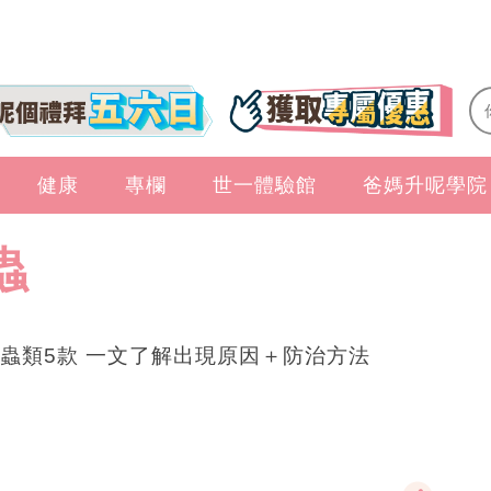
健康
專欄
世一體驗館
爸媽升呢學院
蟲
蟲類5款 一文了解出現原因＋防治方法