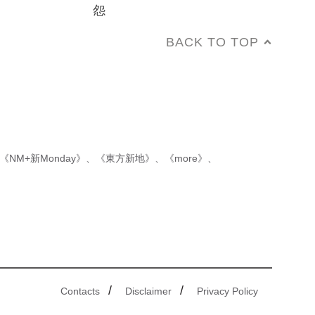
怨
BACK TO TOP
《NM+新Monday》
、
《東方新地》
、
《more》
、
/
/
Contacts
Disclaimer
Privacy Policy