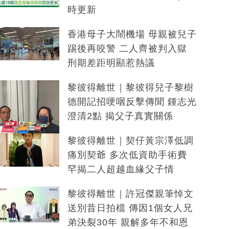
時更新
香港母子大鬧機場 母親被兒子
踢後再咬警 二人齊被判入獄
刑期差距明顯惹熱議
黎彼得離世｜黎彼得兒子黎樹
德開記招哽咽反擊傳聞 鍾志光
澄清2點 揭父子真實關係
黎彼得離世｜契仔黃宗澤低調
痛別契爺 多次低資助手術費
罕揭二人超越血緣父子情
黎彼得離世｜許冠傑親筆悼文
送別昔日拍檔 傳因1個女人兄
弟決裂30年 親解多年不和恩