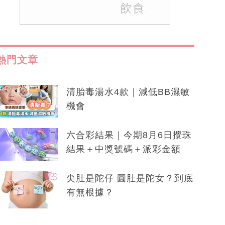
熱門文章
清胎毒湯水4款｜減低BB濕敏
機會
六合彩結果｜今期8月6日攪珠
結果＋中獎號碼＋派彩金額
尖肚是陀仔 圓肚是陀女？到底
有無根據？