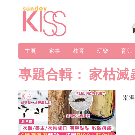
主頁
家事
教育
玩樂
育兒
專題合輯：
家枯滅
潮濕