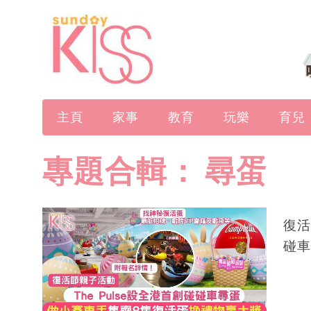
主頁
家事
教育
玩樂
育兒
專題合輯：
尋蛋
復活
碰車