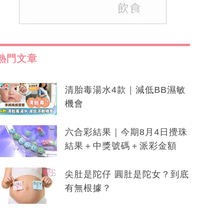
熱門文章
清胎毒湯水4款｜減低BB濕敏
機會
六合彩結果｜今期8月4日攪珠
結果＋中獎號碼＋派彩金額
尖肚是陀仔 圓肚是陀女？到底
有無根據？