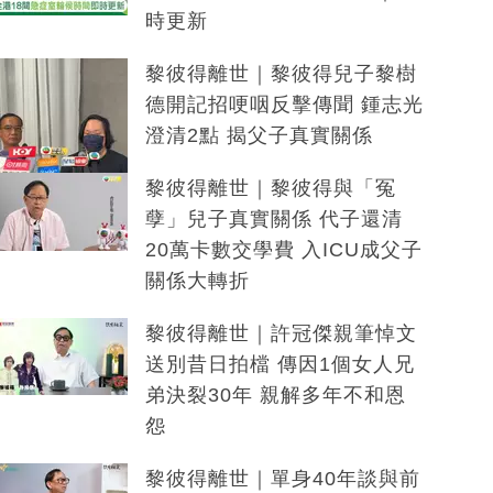
時更新
黎彼得離世｜黎彼得兒子黎樹
德開記招哽咽反擊傳聞 鍾志光
澄清2點 揭父子真實關係
黎彼得離世｜黎彼得與「冤
孽」兒子真實關係 代子還清
20萬卡數交學費 入ICU成父子
關係大轉折
黎彼得離世｜許冠傑親筆悼文
送別昔日拍檔 傳因1個女人兄
弟決裂30年 親解多年不和恩
怨
黎彼得離世｜單身40年談與前