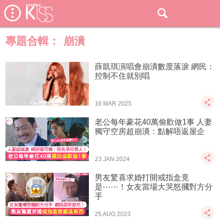
專題合輯：
崩潰
薛凱琪演唱會崩潰數度落淚 網民：
控制不住就別唱
16 MAR 2025
老公每 年豪花40萬偷歡做1事 人妻
獨守空房超崩潰：點解唔返屋企
23 JAN 2024
男友驚喜求婚打開戒指盒竟
是⋯⋯！女友當場大哭怒摑對方分
手
25 AUG 2023