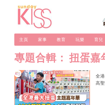
主頁
家事
教育
玩樂
育兒
專題合輯：
扭蛋嘉
全港
高聖