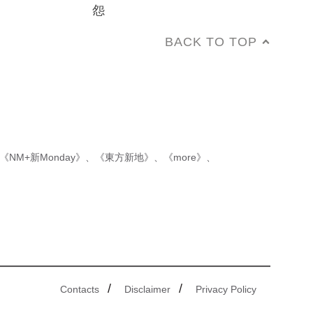
怨
BACK TO TOP
《NM+新Monday》
、
《東方新地》
、
《more》
、
/
/
Contacts
Disclaimer
Privacy Policy