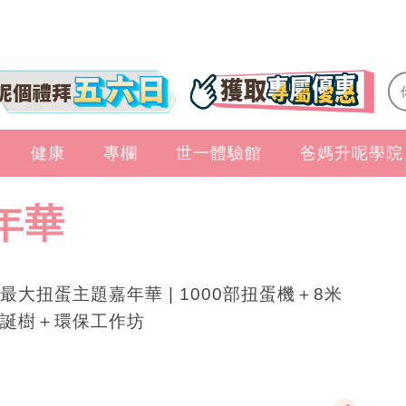
健康
專欄
世一體驗館
爸媽升呢學院
年華
最大扭蛋主題嘉年華 | 1000部扭蛋機＋8米
誕樹＋環保工作坊