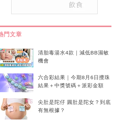
熱門文章
清胎毒湯水4款｜減低BB濕敏
機會
六合彩結果｜今期8月6日攪珠
結果＋中獎號碼＋派彩金額
尖肚是陀仔 圓肚是陀女？到底
有無根據？