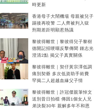
時更新
香港母子大鬧機場 母親被兒子
踢後再咬警 二人齊被判入獄
刑期差距明顯惹熱議
黎彼得離世｜黎彼得兒子黎樹
德開記招哽咽反擊傳聞 鍾志光
澄清2點 揭父子真實關係
黎彼得離世｜契仔黃宗澤低調
痛別契爺 多次低資助手術費
罕揭二人超越血緣父子情
黎彼得離世｜許冠傑親筆悼文
送別昔日拍檔 傳因1個女人兄
弟決裂30年 親解多年不和恩