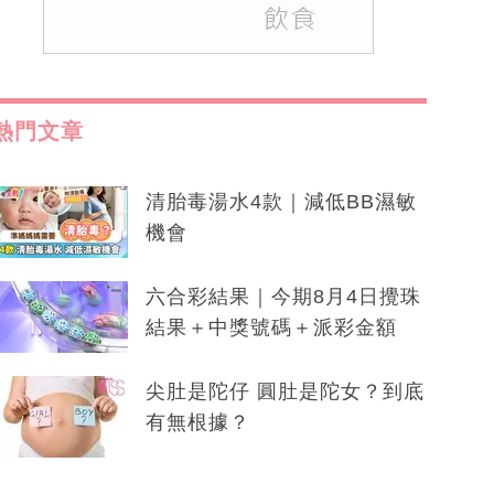
熱門文章
清胎毒湯水4款｜減低BB濕敏
機會
六合彩結果｜今期8月4日攪珠
結果＋中獎號碼＋派彩金額
尖肚是陀仔 圓肚是陀女？到底
有無根據？