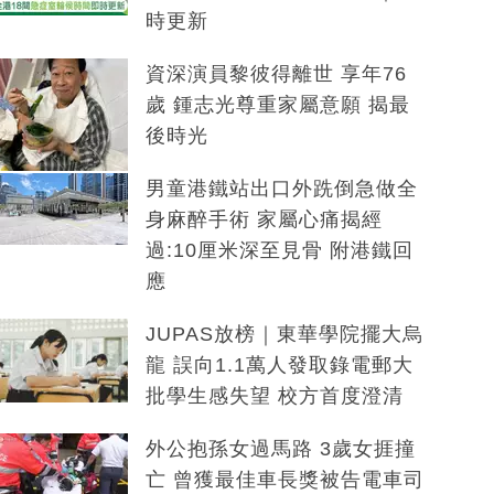
時更新
資深演員黎彼得離世 享年76
歲 鍾志光尊重家屬意願 揭最
後時光
男童港鐵站出口外跣倒急做全
身麻醉手術 家屬心痛揭經
過:10厘米深至見骨 附港鐵回
應
JUPAS放榜｜東華學院擺大烏
龍 誤向1.1萬人發取錄電郵大
批學生感失望 校方首度澄清
外公抱孫女過馬路 3歲女捱撞
亡 曾獲最佳車長獎被告電車司