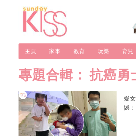
主頁
家事
教育
玩樂
育兒
專題合輯：
抗癌勇
愛女
憾：