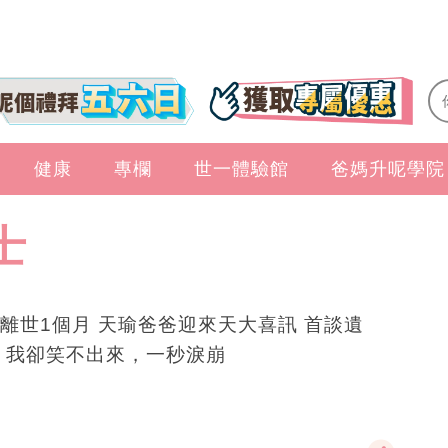
健康
專欄
世一體驗館
爸媽升呢學院
士
離世1個月 天瑜爸爸迎來天大喜訊 首談遺
 我卻笑不出來，一秒淚崩