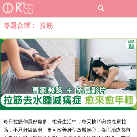
專題合輯：
拉筋
每日拉筋伸展好處多，忙碌生活中，每天抽15分鐘在家拉
筋，不只舒緩疲勞，更可改善身型放鬆身心，從而治療都市