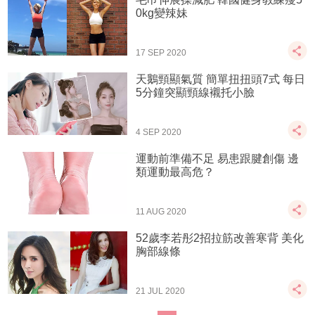
0kg變辣妹
17 SEP 2020
天鵝頸顯氣質 簡單扭扭頭7式 每日
5分鐘突顯頸線襯托小臉
4 SEP 2020
運動前準備不足 易患跟腱創傷 邊
類運動最高危？
11 AUG 2020
52歲李若彤2招拉筋改善寒背 美化
胸部線條
21 JUL 2020