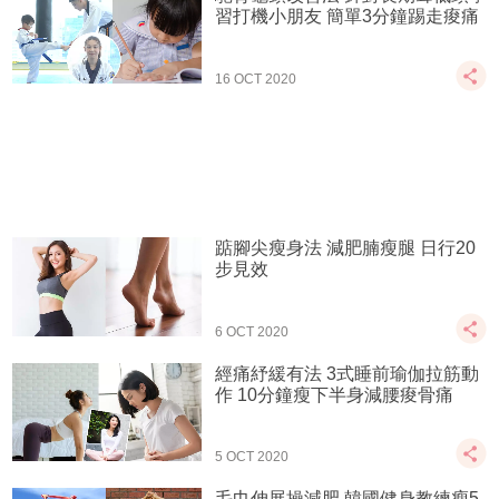
習打機小朋友 簡單3分鐘踢走痠痛
16 OCT 2020
踮腳尖瘦身法 減肥腩瘦腿 日行20
步見效
6 OCT 2020
經痛紓緩有法 3式睡前瑜伽拉筋動
作 10分鐘瘦下半身減腰痠骨痛
5 OCT 2020
毛巾伸展操減肥 韓國健身教練瘦5