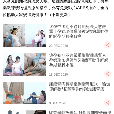
人常見的頸梗膊痛及失眠。這裡推薦的拉筋伸展動作，有專
業教練或物理治療師指導，亦有免費影片/APPS推介，全方
位協助大家變得更健康！（不斷更新）
懷孕中後期不適隨胎兒長大愈嚴
重！孕婦瑜伽導師教5招簡單動作
紓緩孕期腰痠背痛
22 DEC 2020
懷孕初期不適嚴重影響睡眠質素！
孕婦瑜伽導師教5招簡單動作紓緩
孕期雙腳水腫
18 DEC 2020
腰痠背痛長期坐到攣弓蝦米！瑜伽
導師教5招簡單動作踢走腰背痛
3 DEC 2020
駝背龜頸改善法 針對長期耷低頭學