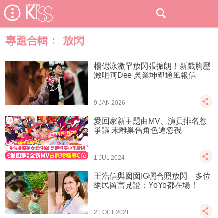
專題合輯：
放閃
楊偲泳激罕放閃張振朗！新戲胸壓
激咀阿Dee 吳業坤即通風報信
9 JAN 2026
愛回家新主題曲MV、演員排名惹
爭議 未離巢舊角色遭忽視
1 JUL 2024
王浩信與囡囡IG曬合照放閃 多位
網民留言見證：YoYo都在場！
21 OCT 2021