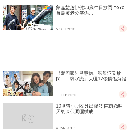
蒙嘉慧趁伊健53歲生日放閃 YoYo
自爆被老公笑係…
5 OCT 2020
《愛回家》呂慧儀、張景淳又放
閃！「龔水戀」大曬12張情侶海報
11 FEB 2020
10度帶小朋友外出踢波 陳茵媺呻
天氣凍低調曬鑽戒
4 JAN 2019