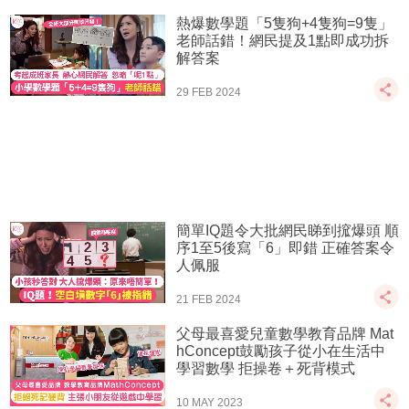
熱爆數學題「5隻狗+4隻狗=9隻」
老師話錯！網民提及1點即成功拆
解答案
29 FEB 2024
簡單IQ題令大批網民睇到搲爆頭 順
序1至5後寫「6」即錯 正確答案令
人佩服
21 FEB 2024
父母最喜愛兒童數學教育品牌 Mat
hConcept鼓勵孩子從小在生活中
學習數學 拒操卷＋死背模式
10 MAY 2023