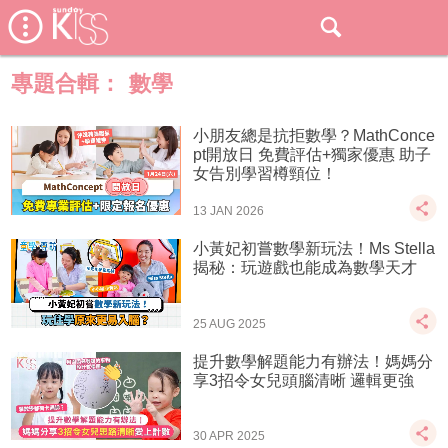
專題合輯：
數學
小朋友總是抗拒數學？MathConce
pt開放日 免費評估+獨家優惠 助子
女告別學習樽頸位！
13 JAN 2026
小黃妃初嘗數學新玩法！Ms Stella
揭秘：玩遊戲也能成為數學天才
25 AUG 2025
提升數學解題能力有辦法！媽媽分
享3招令女兒頭腦清晰 邏輯更強
30 APR 2025