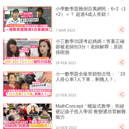
小學數學題難倒百萬網民：6÷2（1
+2）＝？ 超過4成人答錯！
7 MAR 2023
小三數學功課考起媽媽！答案正確
卻被老師扣3分！老師解釋：原因
係呢個
28 FEB 2023
小一數學題全級答錯勁古怪：「10
人搭公車7人下車，剩幾人？」
25 FEB 2023
MathConcept「螺旋式教學」拒絕
硬記孩子投入學習 教變通培育解難
能力
10 NOV 2022