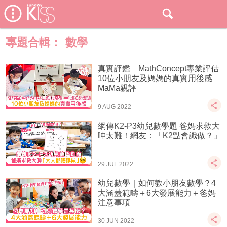
專題合輯：
數學
真實評鑑︱MathConcept專業評估
10位小朋友及媽媽的真實用後感︱
MaMa親評
9 AUG 2022
網傳K2-P3幼兒數學題 爸媽求救大
呻太難！網友：「K2點會識做？」
29 JUL 2022
幼兒數學｜如何教小朋友數學？4
大涵蓋範疇＋6大發展能力＋爸媽
注意事項
30 JUN 2022