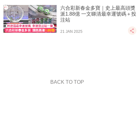
六合彩新春金多寶｜史上最高頭獎
派1.88億 一文睇清最幸運號碼＋投
注站
21 JAN 2025
BACK TO TOP