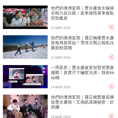
他們的澳洲駕期｜曹永廉食生蠔催
谷精力反白眼！駕車撻唔著車被恥
笑勁尷尬
15 MAR 2026
他們的澳洲駕期｜蕭正楠爆曹永廉
曾侮辱黃翠如！雪球大戰公報私仇
畫面勁震撼
15 MAR 2026
一周星星｜曹永廉被黃智賢突襲量
腰圍！真實尺寸嚇窒兄弟：我有ke
ep㗎
14 MAR 2026
他們的澳洲駕期｜蕭正楠驚爆底褲
放曹永廉喼！互揭紙底褲秘密：好
易爛
14 MAR 2026