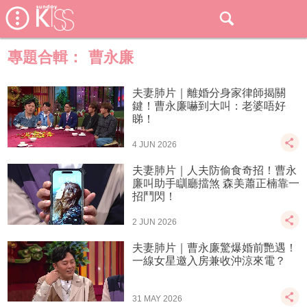
專題合輯：
曹永廉
夫妻肺片｜離婚分身家律師揭關
鍵！曹永廉嚇到大叫：老婆唔好
睇！
4 JUN 2026
夫妻肺片｜人夫防偷食奇招！曹永
廉叫助手瞓廳擋煞 森美蕭正楠靠一
招鬥閃！
2 JUN 2026
夫妻肺片｜曹永廉驚爆婚前艷遇！
一線女星邀入房兼收沖涼來電？
31 MAY 2026