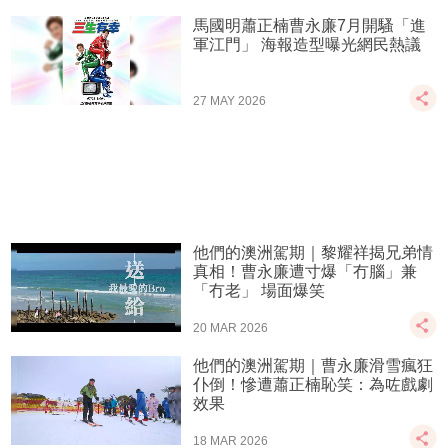
馬國明蕭正楠曹永廉7月開騷「進
軍江門」 海報造型曝光網民熱議
27 MAY 2026
他們的澳洲駕期｜黎耀祥揭兄弟情
真相！曹永廉遭寸爆「冇腦」兼
「冇老」 場面爆笑
20 MAR 2026
他們的澳洲駕期｜曹永廉滑雪瘋狂
仆倒！慘遭蕭正楠恥笑：為咗戲劇
效果
18 MAR 2026