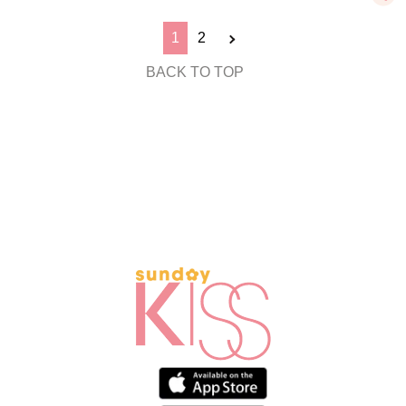
1
2
BACK TO TOP