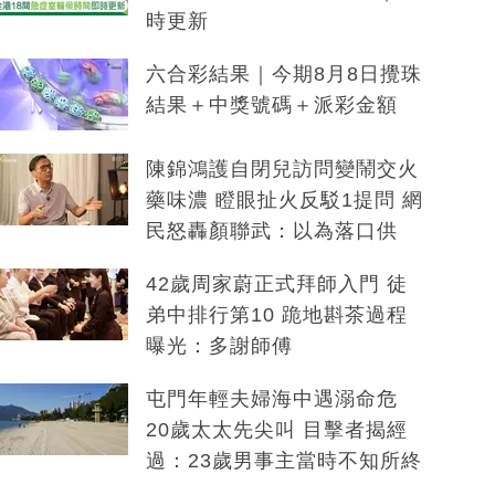
時更新
六合彩結果｜今期8月8日攪珠
結果＋中獎號碼＋派彩金額
陳錦鴻護自閉兒訪問變鬧交火
藥味濃 瞪眼扯火反駁1提問 網
民怒轟顏聯武：以為落口供
42歲周家蔚正式拜師入門 徒
弟中排行第10 跪地斟茶過程
曝光：多謝師傅
屯門年輕夫婦海中遇溺命危
20歲太太先尖叫 目擊者揭經
過：23歲男事主當時不知所終