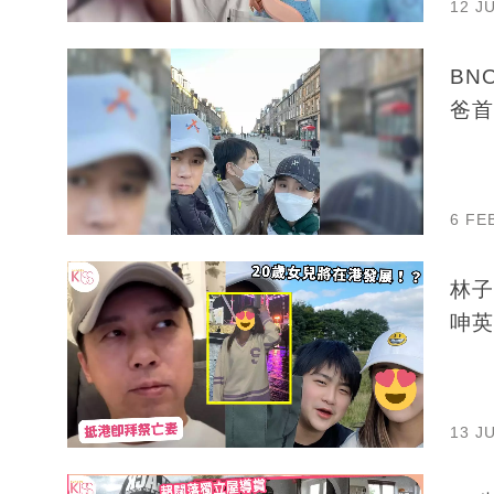
12 J
BN
爸首
6 FE
林子
呻英
13 J