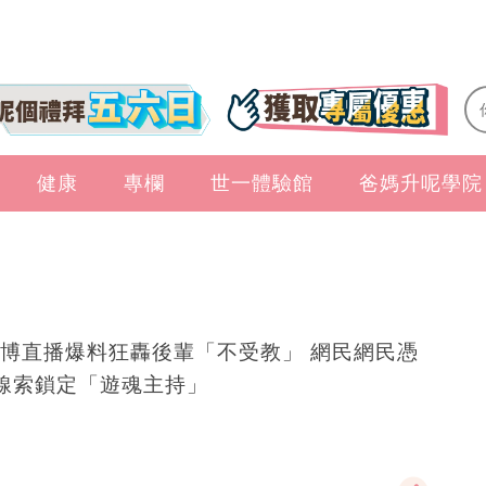
健康
專欄
世一體驗館
爸媽升呢學院
博直播爆料狂轟後輩「不受教」 網民網民憑
線索鎖定「遊魂主持」