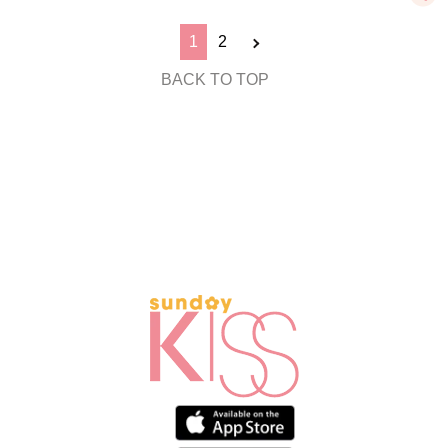
1
2
BACK TO TOP