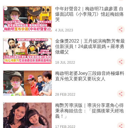
中年好聲音2｜梅啟明71歲參選 自
爆面試唱《小李飛刀》憶起梅姐痛
哭
4 JUL 2023
金像獎2022｜王丹妮演梅艷芳奪最
佳新演員！24歲成單親媽＋羅孝勇
做繼父
18 JUL 2022
梅啟明老婆Joey三段錄音終極爆料
直斥他又要窮又要玩女人
28 FEB 2022
梅艷芳導演版｜導演分享選角心得
秉承梅姐信念：「提攜後輩天經地
義！」
17 FEB 2022