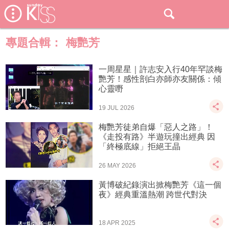
專題合輯：
梅艷芳
一周星星｜許志安入行40年罕談梅
艷芳！感性剖白亦師亦友關係：傾
心靈嘢
19 JUL 2026
梅艷芳徒弟自爆「惡人之路」！
《走投有路》半遊玩撞出經典 因
「終極底線」拒絕王晶
26 MAY 2026
黃博破紀錄演出掀梅艷芳《這一個
夜》經典重溫熱潮 跨世代對決
18 APR 2025