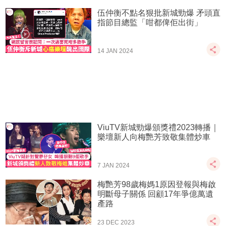
伍仲衡不點名狠批新城勁爆 矛頭直
指節目總監「咁都俾佢出街」
14 JAN 2024
ViuTV新城勁爆頒獎禮2023轉播｜
樂壇新人向梅艷芳致敬集體炒車
7 JAN 2024
梅艷芳98歲梅媽1原因登報與梅啟
明斷母子關係 回顧17年爭億萬遺
產路
23 DEC 2023