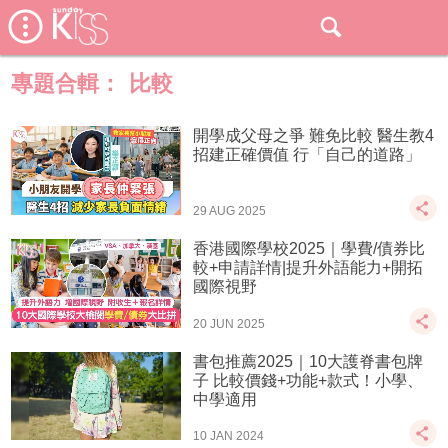
專題合輯：
比較
開學成父母之爭 難免比較 醫生教4
招建正確價值 行「自己的道路」
29 AUG 2025
香港國際學校2025｜學費/債券比
較+申請詳情|提升外語能力+開拓
國際視野
20 JUN 2025
書包推薦2025｜10大護脊書包牌
子 比較價錢+功能+款式！小學、
中學適用
10 JAN 2024