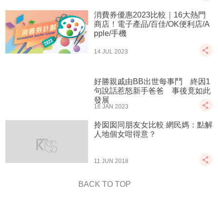
消費券優惠2023比較｜16大熱門
商店！電子產品/百佳/OK便利店/A
pple/手機
14 JUL 2023
好勝親戚由BB出世每事鬥 終因1
句說話惹怒新手爸爸 事後竟如此
發展
16 JAN 2023
拎囡囡同朋友女比較 網民媽：點解
人地個女咁得意？
11 JUN 2018
BACK TO TOP