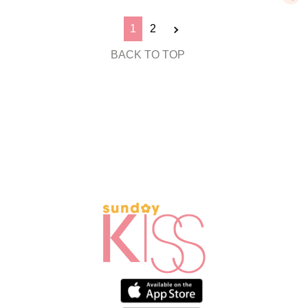
1
2
BACK TO TOP