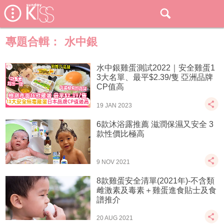
專題合輯：
水中銀
水中銀雞蛋測試2022｜安全雞蛋1
3大名單、最平$2.39/隻 亞洲品牌
CP值高
19 JAN 2023
6款沐浴露推薦 滋潤保濕又安全 3
款性價比極高
9 NOV 2021
8款雞蛋安全清單(2021年)-不含類
雌激素及毒素＋雞蛋進食貼士及食
譜推介
20 AUG 2021