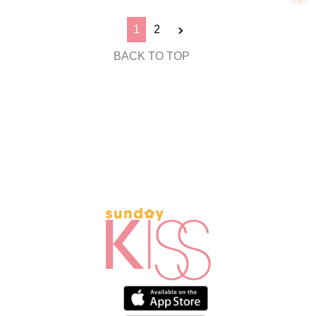
1
2
BACK TO TOP