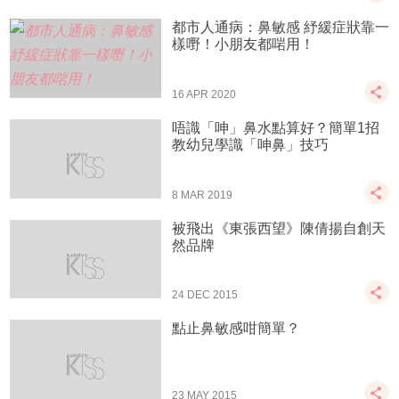
都市人通病：鼻敏感 紓緩症狀靠一
樣嘢！小朋友都啱用！
16 APR 2020
唔識「呻」鼻水點算好？簡單1招
教幼兒學識「呻鼻」技巧
8 MAR 2019
被飛出《東張西望》陳倩揚自創天
然品牌
24 DEC 2015
點止鼻敏感咁簡單？
23 MAY 2015