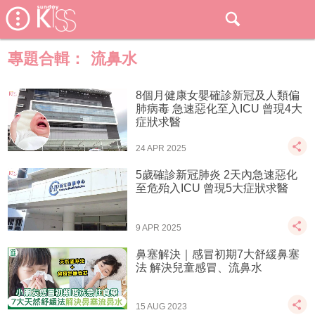
專題合輯：
流鼻水
8個月健康女嬰確診新冠及人類偏
肺病毒 急速惡化至入ICU 曾現4大
症狀求醫
24 APR 2025
5歲確診新冠肺炎 2天內急速惡化
至危殆入ICU 曾現5大症狀求醫
9 APR 2025
鼻塞解決｜感冒初期7大舒緩鼻塞
法 解決兒童感冒、流鼻水
15 AUG 2023