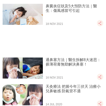
鼻竇炎症狀及5大預防方法｜醫
生：傷風感冒可引起
18 NOV 2021
通鼻塞方法｜醫生拆解8大迷思：
搽薄荷膏無助解決鼻塞！
16 NOV 2021
天灸療法 把握今年三伏天 治療小
兒鼻敏感 防氣管不適
14 JUL 2020