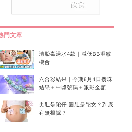
熱門文章
清胎毒湯水4款｜減低BB濕敏
機會
六合彩結果｜今期8月4日攪珠
結果＋中獎號碼＋派彩金額
尖肚是陀仔 圓肚是陀女？到底
有無根據？