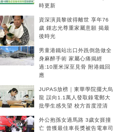
時更新
資深演員黎彼得離世 享年76
歲 鍾志光尊重家屬意願 揭最
後時光
男童港鐵站出口外跣倒急做全
身麻醉手術 家屬心痛揭經
過:10厘米深至見骨 附港鐵回
應
JUPAS放榜｜東華學院擺大烏
龍 誤向1.1萬人發取錄電郵大
批學生感失望 校方首度澄清
外公抱孫女過馬路 3歲女捱撞
亡 曾獲最佳車長獎被告電車司