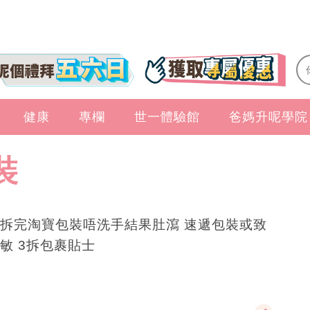
健康
專欄
世一體驗館
爸媽升呢學院
裝
拆完淘寶包裝唔洗手結果肚瀉 速遞包裝或致
敏 3拆包裹貼士