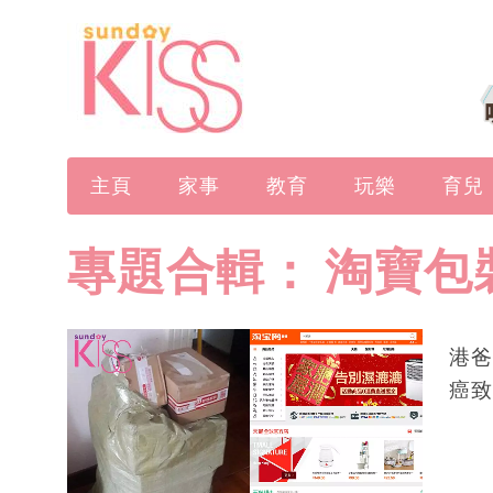
主頁
家事
教育
玩樂
育兒
專題合輯：
淘寶包
港爸
癌致