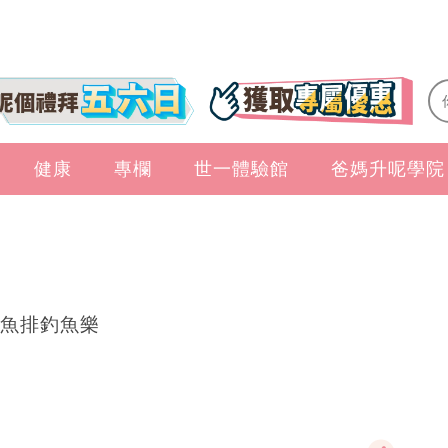
健康
專欄
世一體驗館
爸媽升呢學院
魚排釣魚樂