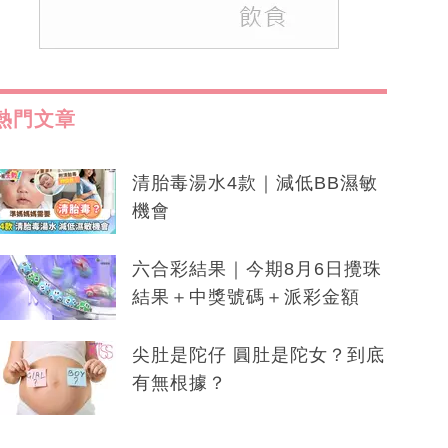
熱門文章
清胎毒湯水4款｜減低BB濕敏
機會
六合彩結果｜今期8月6日攪珠
結果＋中獎號碼＋派彩金額
尖肚是陀仔 圓肚是陀女？到底
有無根據？