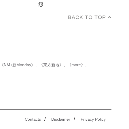
怨
BACK TO TOP
《NM+新Monday》
、
《東方新地》
、
《more》
、
/
/
Contacts
Disclaimer
Privacy Policy