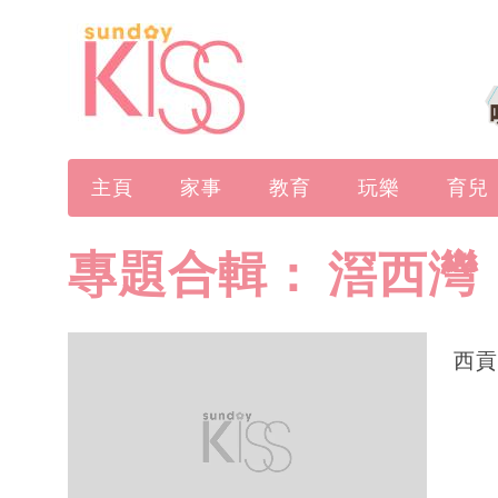
主頁
家事
教育
玩樂
育兒
專題合輯：
滘西灣
西貢