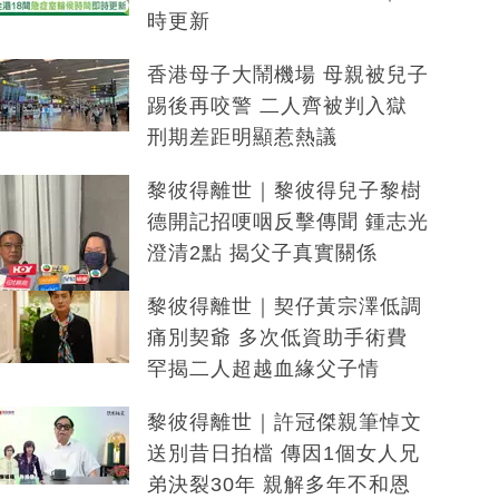
時更新
香港母子大鬧機場 母親被兒子
踢後再咬警 二人齊被判入獄
刑期差距明顯惹熱議
黎彼得離世｜黎彼得兒子黎樹
德開記招哽咽反擊傳聞 鍾志光
澄清2點 揭父子真實關係
黎彼得離世｜契仔黃宗澤低調
痛別契爺 多次低資助手術費
罕揭二人超越血緣父子情
黎彼得離世｜許冠傑親筆悼文
送別昔日拍檔 傳因1個女人兄
弟決裂30年 親解多年不和恩