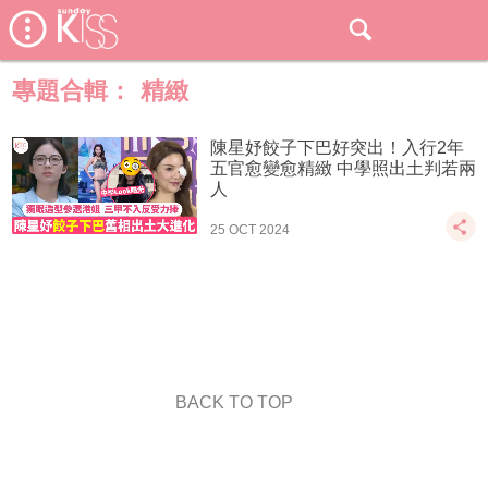
專題合輯：
精緻
陳星妤餃子下巴好突出！入行2年
五官愈變愈精緻 中學照出土判若兩
人
25 OCT 2024
BACK TO TOP