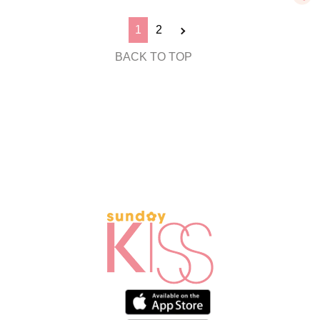
1
2
BACK TO TOP