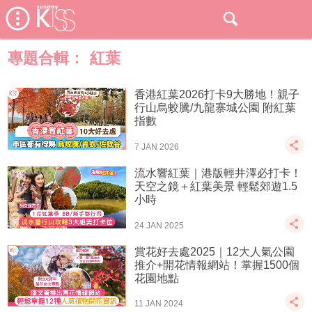
專題合輯：
紅葉
香港紅葉2026打卡9大勝地！親子
行山烏蛟騰/九龍寨城公園 附紅葉
指數
7 JAN 2026
流水響紅葉｜港版輕井澤必打卡！
天空之鏡＋紅葉美景 輕鬆郊遊1.5
小時
24 JAN 2025
賞花好去處2025｜12大人氣公園
推介+開花情報網站！掌握1500個
花園地點
11 JAN 2024