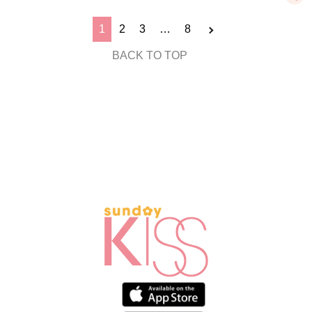
1
2
3
…
8
BACK TO TOP