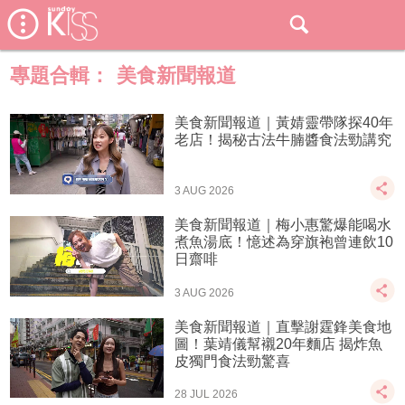
專題合輯：
美食新聞報道
美食新聞報道｜黃婧靈帶隊探40年
老店！揭秘古法牛腩醬食法勁講究
3 AUG 2026
美食新聞報道｜梅小惠驚爆能喝水
煮魚湯底！憶述為穿旗袍曾連飲10
日齋啡
3 AUG 2026
美食新聞報道｜直擊謝霆鋒美食地
圖！葉靖儀幫襯20年麵店 揭炸魚
皮獨門食法勁驚喜
28 JUL 2026