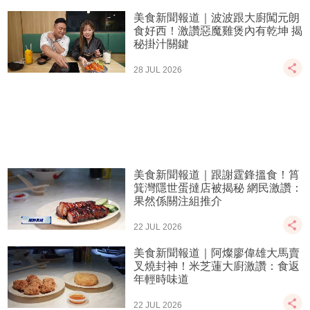
美食新聞報道｜波波跟大廚闖元朗
食好西！激讚惡魔雞煲內有乾坤 揭
秘掛汁關鍵
28 JUL 2026
美食新聞報道｜跟謝霆鋒搵食！筲
箕灣隱世蛋撻店被揭秘 網民激讚：
果然係關注組推介
22 JUL 2026
美食新聞報道｜阿燦廖偉雄大馬賣
叉燒封神！米芝蓮大廚激讚：食返
年輕時味道
22 JUL 2026