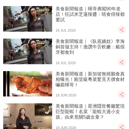
美食新聞報道｜暉哥勇闖90年老
店！狂試米芝蓮辣醬：唔食得辣都
要試
16 JUL 2026
美食新聞報道｜《臥底嬌娃》李海
銅首做主持！激讚牛舌軟嫩：戴假
牙都食到
16 JUL 2026
美食新聞報道｜新加坡無燒鵝食真
相曝光！殿堂級粵菜驚見天價食材
嚇親暉哥！
18 JUN 2026
美食新聞報道｜星洲隱世餐廳驚現
巨型龍蝦！名菜「龍蝦大過小女
孩」由來竟關5歲女童？
18 JUN 2026