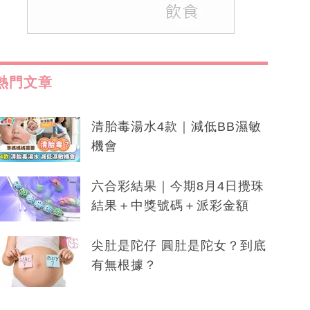
熱門文章
清胎毒湯水4款｜減低BB濕敏
機會
六合彩結果｜今期8月4日攪珠
結果＋中獎號碼＋派彩金額
尖肚是陀仔 圓肚是陀女？到底
有無根據？