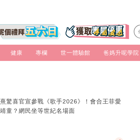
健康
專欄
世一體驗館
爸媽升呢學院
熹驚喜官宣參戰《歌手2026》！會合王菲愛
靖童？網民坐等世紀名場面