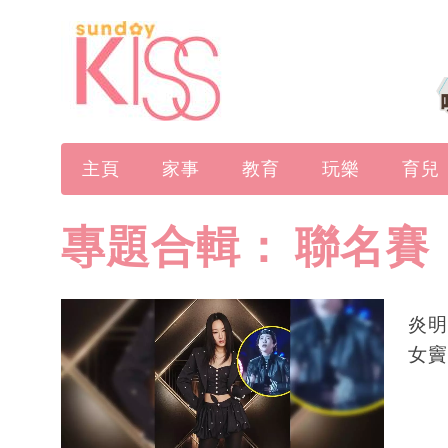
主頁
家事
教育
玩樂
育兒
專題合輯：
聯名賽
炎明
女竇