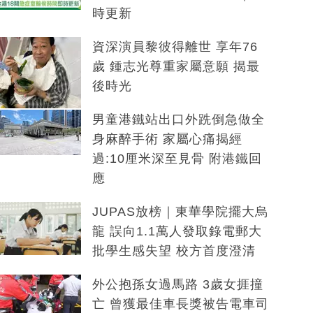
時更新
資深演員黎彼得離世 享年76
歲 鍾志光尊重家屬意願 揭最
後時光
男童港鐵站出口外跣倒急做全
身麻醉手術 家屬心痛揭經
過:10厘米深至見骨 附港鐵回
應
JUPAS放榜｜東華學院擺大烏
龍 誤向1.1萬人發取錄電郵大
批學生感失望 校方首度澄清
外公抱孫女過馬路 3歲女捱撞
亡 曾獲最佳車長獎被告電車司