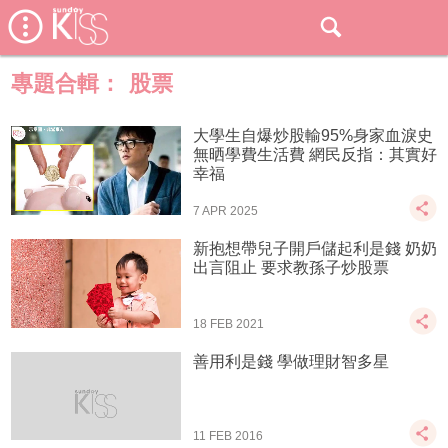
專題合輯：
股票
大學生自爆炒股輸95%身家血淚史
無晒學費生活費 網民反指：其實好
幸福
7 APR 2025
新抱想帶兒子開戶儲起利是錢 奶奶
出言阻止 要求教孫子炒股票
18 FEB 2021
善用利是錢 學做理財智多星
11 FEB 2016