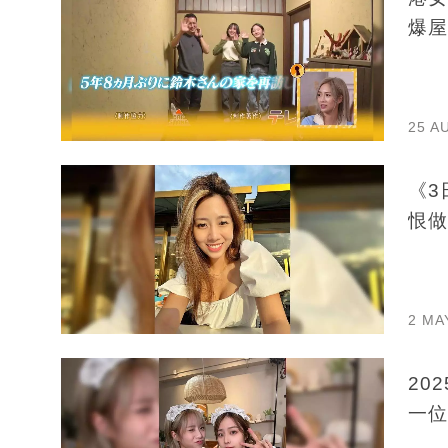
爆屋
25 A
《3
恨做
2 MA
20
一位