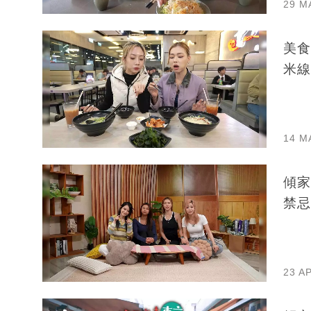
29 M
美食
米線
14 M
傾家
禁忌
23 A