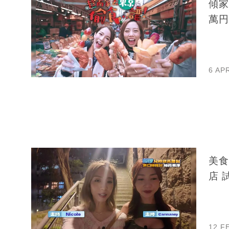
傾家
萬円
6 AP
美食
店 
12 F