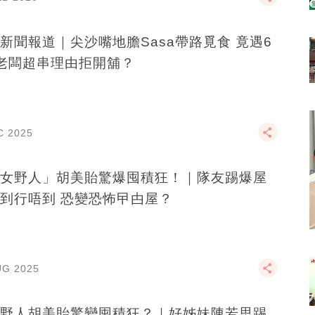
新聞報道｜尖沙嘴地膽Sasa帶路覓食 竟遇6
老闆超串理由拒開舖？
C 2025
女野人」胡美貽驚爆囤積狂！｜隊友踢爆屋
到行唔到 恐變恐怖曱甴屋？
UG 2025
野人胡美貽驚變囤積狂？｜好姊妹陳若思踢