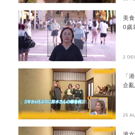
美食
0歲
2 DE
「港
企亂
25 A
港女