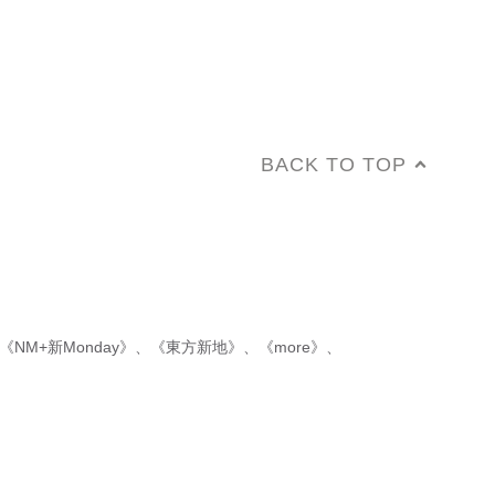
BACK TO TOP
《NM+新Monday》
、
《東方新地》
、
《more》
、