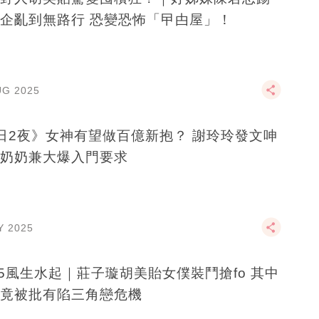
企亂到無路行 恐變恐怖「曱甴屋」！
UG 2025
日2夜》女神有望做百億新抱？ 謝玲玲發文呻
奶奶兼大爆入門要求
Y 2025
25風生水起｜莊子璇胡美貽女僕裝鬥搶fo 其中
竟被批有陷三角戀危機