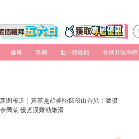
健康
專欄
世一體驗館
爸媽升呢學院
新聞報道｜黃嘉雯胡美貽探秘山旮旯！激讚
泰國菜 慢煮浸雞勁嫩滑