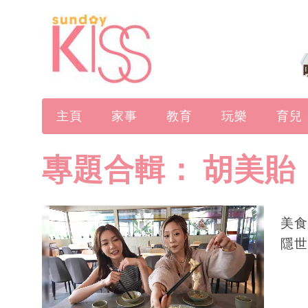
主頁
家事
教育
玩樂
育兒
專題合輯：
胡美貽
美食
隱世