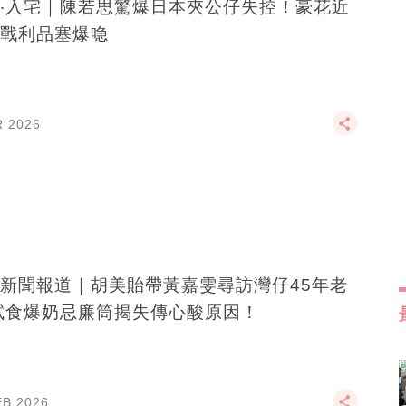
‧入宅｜陳若思驚爆日本夾公仔失控！豪花近
戰利品塞爆喼
R 2026
新聞報道｜胡美貽帶黃嘉雯尋訪灣仔45年老
試食爆奶忌廉筒揭失傳心酸原因！
EB 2026