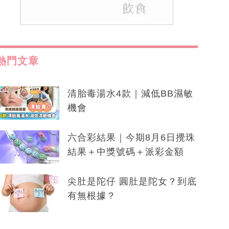
熱門文章
清胎毒湯水4款｜減低BB濕敏
機會
六合彩結果｜今期8月6日攪珠
結果＋中獎號碼＋派彩金額
尖肚是陀仔 圓肚是陀女？到底
有無根據？