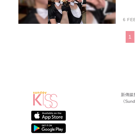
6 FE
1
新傳媒
《Sund