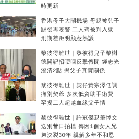
時更新
香港母子大鬧機場 母親被兒子
踢後再咬警 二人齊被判入獄
刑期差距明顯惹熱議
黎彼得離世｜黎彼得兒子黎樹
德開記招哽咽反擊傳聞 鍾志光
澄清2點 揭父子真實關係
黎彼得離世｜契仔黃宗澤低調
痛別契爺 多次低資助手術費
罕揭二人超越血緣父子情
黎彼得離世｜許冠傑親筆悼文
送別昔日拍檔 傳因1個女人兄
弟決裂30年 親解多年不和恩