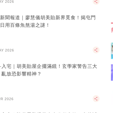
AY 2026
新聞報道｜廖慧儀胡美貽新界覓食！揭屯門
日用百條魚熬湯之謎！
AY 2026
‧入宅｜胡美貽屋企擺滿鏡！玄學家警告三大
 亂放恐影響精神？
PR 2026