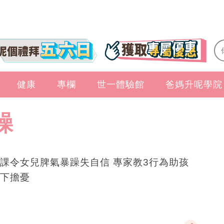
健康
專欄
世一體驗館
爸媽升呢學院
躁
課令女兒脾氣暴躁失自信 專家教3行為助孩
下擔憂