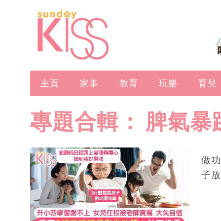
主頁
家事
教育
玩樂
育兒
專題合輯：
脾氣暴
做功
子放