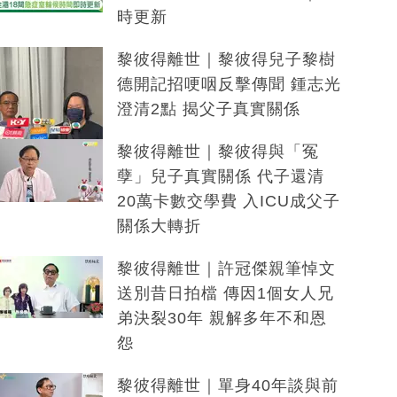
時更新
黎彼得離世｜黎彼得兒子黎樹
德開記招哽咽反擊傳聞 鍾志光
澄清2點 揭父子真實關係
黎彼得離世｜黎彼得與「冤
孽」兒子真實關係 代子還清
20萬卡數交學費 入ICU成父子
關係大轉折
黎彼得離世｜許冠傑親筆悼文
送別昔日拍檔 傳因1個女人兄
弟決裂30年 親解多年不和恩
怨
黎彼得離世｜單身40年談與前