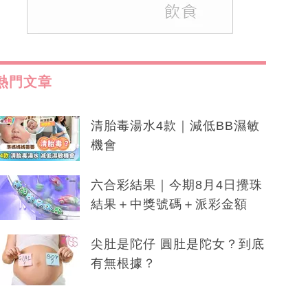
熱門文章
清胎毒湯水4款｜減低BB濕敏
機會
六合彩結果｜今期8月4日攪珠
結果＋中獎號碼＋派彩金額
尖肚是陀仔 圓肚是陀女？到底
有無根據？