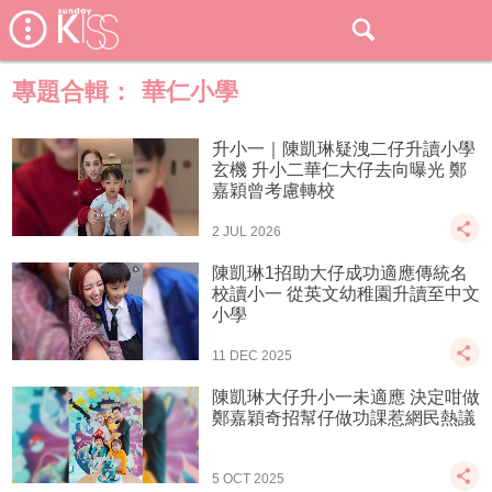
專題合輯：
華仁小學
升小一｜陳凱琳疑洩二仔升讀小學
玄機 升小二華仁大仔去向曝光 鄭
嘉穎曾考慮轉校
2 JUL 2026
陳凱琳1招助大仔成功適應傳統名
校讀小一 從英文幼稚園升讀至中文
小學
11 DEC 2025
陳凱琳大仔升小一未適應 決定咁做
鄭嘉穎奇招幫仔做功課惹網民熱議
5 OCT 2025