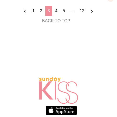
1
2
3
4
5
…
12
BACK TO TOP