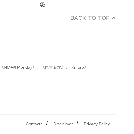
怨
BACK TO TOP
《NM+新Monday》
、
《東方新地》
、
《more》
、
/
/
Contacts
Disclaimer
Privacy Policy