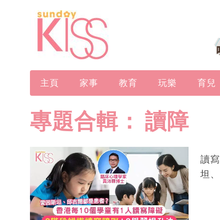
主頁
家事
教育
玩樂
育兒
專題合輯：
讀障
讀寫
坦、