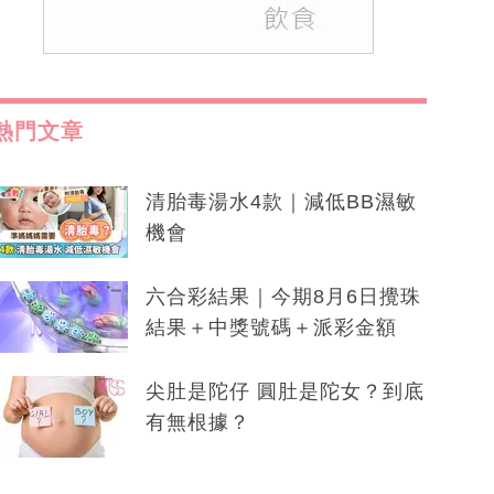
熱門文章
清胎毒湯水4款｜減低BB濕敏
機會
六合彩結果｜今期8月6日攪珠
結果＋中獎號碼＋派彩金額
尖肚是陀仔 圓肚是陀女？到底
有無根據？