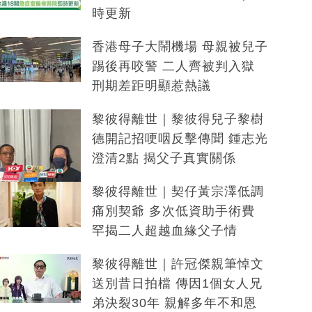
時更新
香港母子大鬧機場 母親被兒子
踢後再咬警 二人齊被判入獄
刑期差距明顯惹熱議
黎彼得離世｜黎彼得兒子黎樹
德開記招哽咽反擊傳聞 鍾志光
澄清2點 揭父子真實關係
黎彼得離世｜契仔黃宗澤低調
痛別契爺 多次低資助手術費
罕揭二人超越血緣父子情
黎彼得離世｜許冠傑親筆悼文
送別昔日拍檔 傳因1個女人兄
弟決裂30年 親解多年不和恩