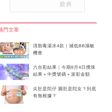
熱門文章
清胎毒湯水4款｜減低BB濕敏
機會
六合彩結果｜今期8月4日攪珠
結果＋中獎號碼＋派彩金額
尖肚是陀仔 圓肚是陀女？到底
有無根據？