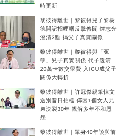
時更新
黎彼得離世｜黎彼得兒子黎樹
德開記招哽咽反擊傳聞 鍾志光
澄清2點 揭父子真實關係
黎彼得離世｜黎彼得與「冤
孽」兒子真實關係 代子還清
20萬卡數交學費 入ICU成父子
關係大轉折
黎彼得離世｜許冠傑親筆悼文
送別昔日拍檔 傳因1個女人兄
弟決裂30年 親解多年不和恩
怨
黎彼得離世｜單身40年談與前