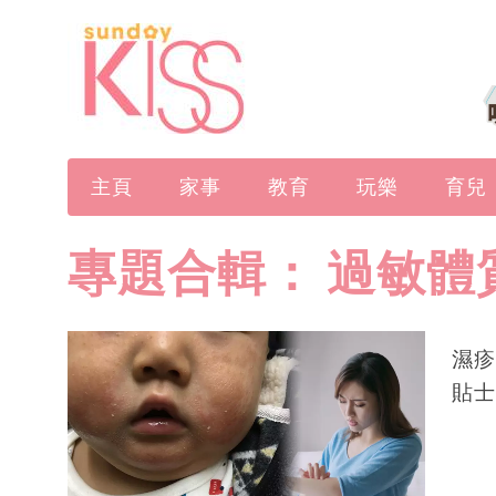
主頁
家事
教育
玩樂
育兒
專題合輯：
過敏體
濕疹
貼士