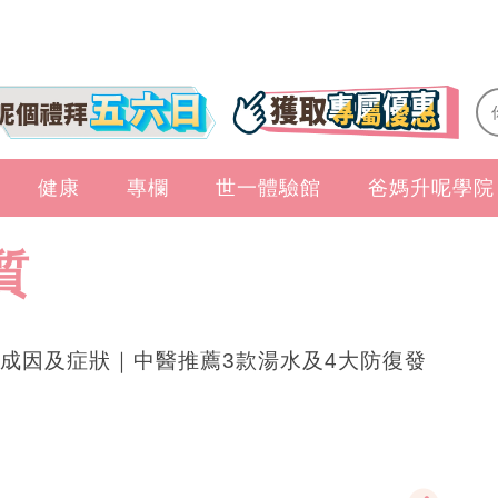
健康
專欄
世一體驗館
爸媽升呢學院
質
成因及症狀｜中醫推薦3款湯水及4大防復發