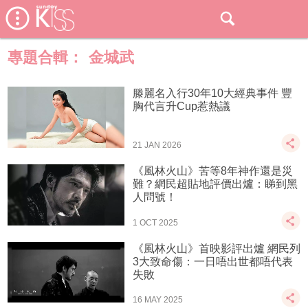
專題合輯：
金城武
滕麗名入行30年10大經典事件 豐
胸代言升Cup惹熱議
21 JAN 2026
《風林火山》苦等8年神作還是災
難？網民超貼地評價出爐：睇到黑
人問號！
1 OCT 2025
《風林火山》首映影評出爐 網民列
3大致命傷：一日唔出世都唔代表
失敗
16 MAY 2025