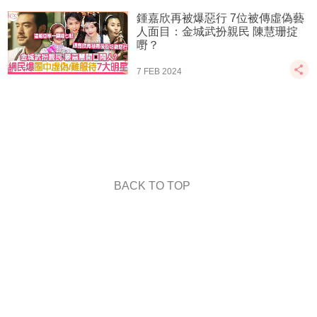
鍾嘉欣再被爆惡行 7位被傳虛偽藝
人面目：金城武扮親民 陳慧珊掟
嘢？
7 FEB 2024
BACK TO TOP