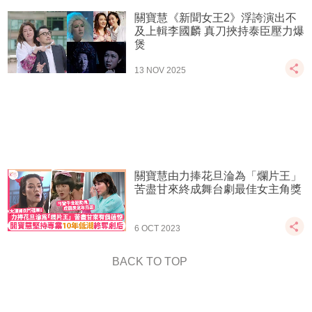
關寶慧《新聞女王2》浮誇演出不
及上輯李國麟 真刀挾持泰臣壓力爆
煲
13 NOV 2025
關寶慧由力捧花旦淪為「爛片王」
苦盡甘來終成舞台劇最佳女主角獎
6 OCT 2023
BACK TO TOP