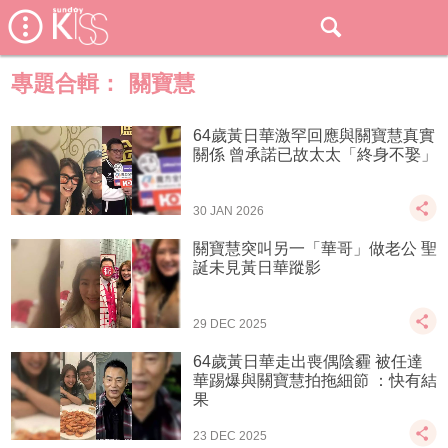
專題合輯：
關寶慧
64歲黃日華激罕回應與關寶慧真實
關係 曾承諾已故太太「終身不娶」
30 JAN 2026
關寶慧突叫另一「華哥」做老公 聖
誕未見黃日華蹤影
29 DEC 2025
64歲黃日華走出喪偶陰霾 被任達
華踢爆與關寶慧拍拖細節 ：快有結
果
23 DEC 2025