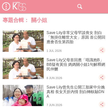
專題合輯：
關小姐
Save Lily非常父母罕談喪女 剖白
「無掛住離世大女」原因 首公開回
應會否生第四胎
1 JUL 2026
Save Lily父母首回應「唔識抱B」
BB疑有黃疸 媽媽關小姐1句解釋網
民仲嬲
8 JUN 2026
Save Lily曾先生公開三胎家中分娩
真相 長女夭折內情 剖白轉軚驗DN
A
7 JUN 2026