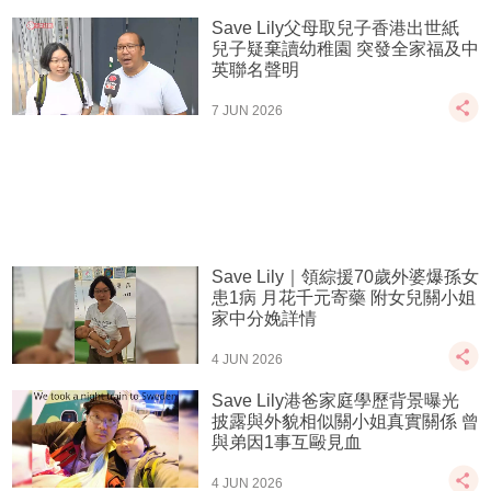
Save Lily父母取兒子香港出世紙
兒子疑棄讀幼稚園 突發全家福及中
英聯名聲明
7 JUN 2026
Save Lily｜領綜援70歲外婆爆孫女
患1病 月花千元寄藥 附女兒關小姐
家中分娩詳情
4 JUN 2026
Save Lily港爸家庭學歷背景曝光
披露與外貌相似關小姐真實關係 曾
與弟因1事互毆見血
4 JUN 2026