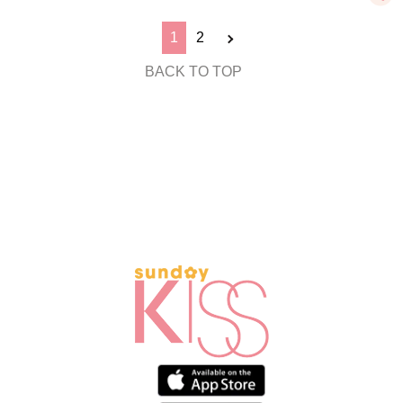
1
2
BACK TO TOP