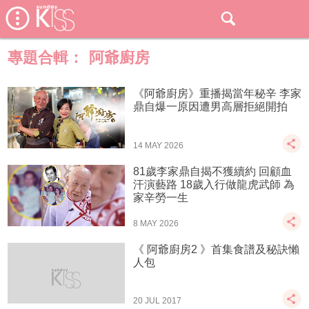
專題合輯：
阿爺廚房
《阿爺廚房》重播揭當年秘辛 李家
鼎自爆一原因遭男高層拒絕開拍
14 MAY 2026
81歲李家鼎自揭不獲續約 回顧血
汗演藝路 18歲入行做龍虎武師 為
家辛勞一生
8 MAY 2026
《 阿爺廚房2 》首集食譜及秘訣懶
人包
20 JUL 2017